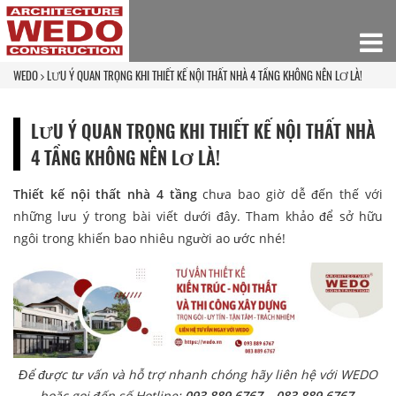
WEDO
LƯU Ý QUAN TRỌNG KHI THIẾT KẾ NỘI THẤT NHÀ 4 TẦNG KHÔNG NÊN LƠ LÀ!
LƯU Ý QUAN TRỌNG KHI THIẾT KẾ NỘI THẤT NHÀ
4 TẦNG KHÔNG NÊN LƠ LÀ!
Thiết kế nội thất nhà 4 tầng
chưa bao giờ dễ đến thế với
những lưu ý trong bài viết dưới đây. Tham khảo để sở hữu
ngôi trong khiến bao nhiêu người ao ước nhé!
Để được tư vấn và hỗ trợ nhanh chóng hãy liên hệ với WEDO
hoặc gọi đến số Hotline:
093 889 6767 – 083 889 6767.