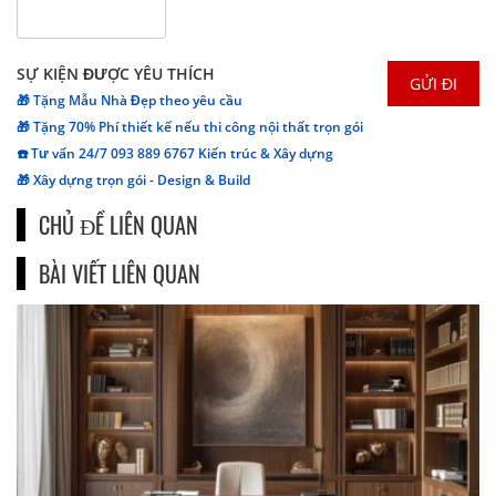
SỰ KIỆN ĐƯỢC YÊU THÍCH
🎁 Tặng Mẫu Nhà Đẹp theo yêu cầu
🎁 Tặng 70% Phí thiết kế nếu thi công nội thất trọn gói
☎️ Tư vấn 24/7 093 889 6767 Kiến trúc & Xây dựng
🎁 Xây dựng trọn gói - Design & Build
CHỦ ĐỀ LIÊN QUAN
BÀI VIẾT LIÊN QUAN