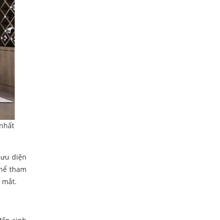
 nhất
 ưu diện
thể tham
i mắt.