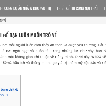
THI CÔNG DỰ ÁN NHÀ & KHU ĐÔ THỊ
THIẾT KẾ THI CÔNG NỘI THẤT
T
RỞ VỀ
ỜI ĐỂ BẠN LUÔN MUỐN TRỞ VỀ
” – nơi mỗi người luôn cảm thấy an toàn và được yêu thương. Dẫu 
ể là nơi ngột ngạt và buồn tẻ. Trong những lúc như vậy, bạn 
hành một không gian chỉ thuộc về riêng mình. Dưới đây,
WEDO
sẽ
à 150m2
hữu ích và thông minh, tạo giá trị thẩm mỹ độc đáo và riê
từng chi tiết
 150m2