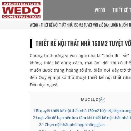
WEDO
THIẾT KẾ 
WEDO
THIẾT KẾ NỘI THẤT NHÀ 150M2 TUYỆT VỜI ĐỂ BẠN LUÔN MUỐN T
THIẾT KẾ NỘI THẤT NHÀ 150M2 TUYỆT V
Chúng ta thường ví von ngôi nhà là “chốn đi – về
không thiết kế đúng cách, mái ấm đôi khi có th
muốn được trang hoàng tổ ấm, biến nơi đây trở t
đến Quý vị một số thủ thuật
thiết kế nội thất nh
Đón đọc ngay!
MỤC LỤC
[
Ẩn
]
1
Bí quyết thiết kế nội thất nhà 150m2 hiện đại đẹp trong 
2
Loạt vấn đề bạn nên lưu tâm khi thiết kế nội thất nhà
2.1
Chọn nội thất phù hợp không gian