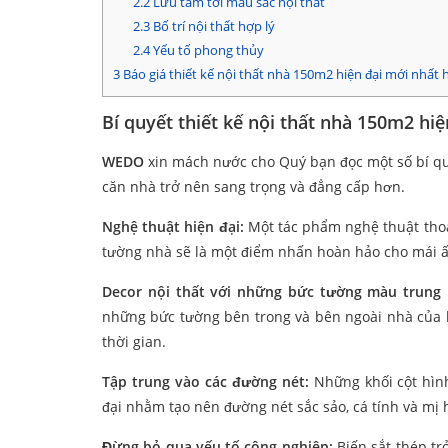
2.2
Lưu tâm tới màu sắc nội thất
2.3
Bố trí nội thất hợp lý
2.4
Yếu tố phong thủy
3
Báo giá thiết kế nội thất nhà 150m2 hiện đại mới nhất 
Bí quyết thiết kế nội thất nhà 150m2 hiệ
WEDO
xin mách nước cho Quý bạn đọc một số bí q
căn nhà trở nên sang trọng và đẳng cấp hơn.
Nghệ thuật hiện đại:
Một tác phẩm nghệ thuật thoạ
tường nhà sẽ là một điểm nhấn hoàn hảo cho mái 
Decor nội thất với những bức tường màu trung 
những bức tường bên trong và bên ngoài nhà của b
thời gian.
Tập trung vào các đường nét:
Những khối cột hìn
đại nhằm tạo nên đường nét sắc sảo, cá tính và mị 
Đừng bỏ qua yếu tố công nghiệp:
Biến sắt thép tr