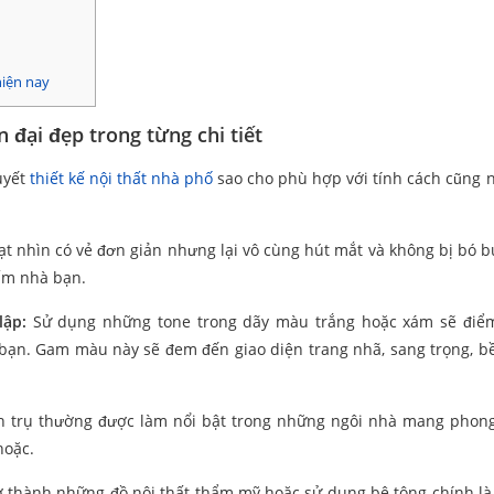
hiện nay
n đại đẹp trong từng chi tiết
uyết
thiết kế nội thất nhà phố
sao cho phù hợp với tính cách cũng 
t nhìn có vẻ đơn giản nhưng lại vô cùng hút mắt và không bị bó b
ấm nhà bạn.
lập:
Sử dụng những tone trong dãy màu trắng hoặc xám sẽ điể
ạn. Gam màu này sẽ đem đến giao diện trang nhã, sang trọng, bề
h trụ thường được làm nổi bật trong những ngôi nhà mang phong
hoặc.
ở thành những đồ nội thất thẩm mỹ hoặc sử dụng bê tông chính là