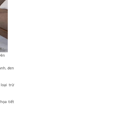
yên
anh, đen
loại trừ
họa tiết