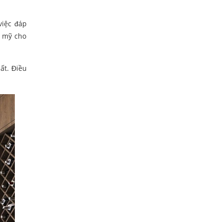
việc đáp
m mỹ cho
ất. Điều