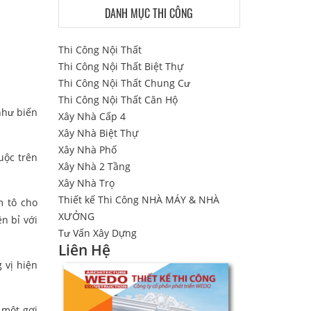
DANH MỤC THI CÔNG
Thi Công Nội Thất
Thi Công Nội Thất Biệt Thự
Thi Công Nội Thất Chung Cư
Thi Công Nội Thất Căn Hộ
như biến
Xây Nhà Cấp 4
Xây Nhà Biệt Thự
Xây Nhà Phố
uộc trên
Xây Nhà 2 Tầng
Xây Nhà Trọ
Thiết kế Thi Công NHÀ MÁY & NHÀ
m tô cho
XƯỞNG
n bỉ với
Tư Vấn Xây Dựng
Liên Hệ
 vị hiện
 một gợi