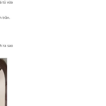
à tủ vừa
h trần.
h ra sao