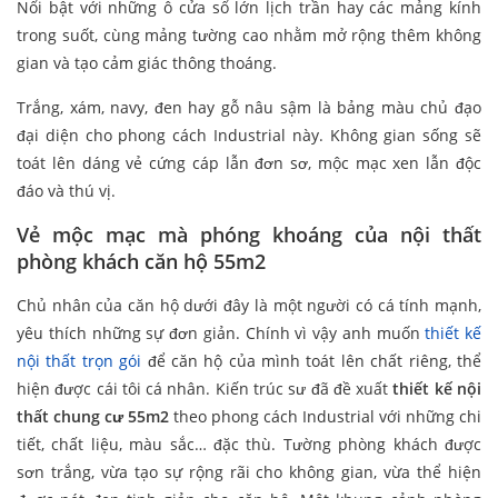
Nổi bật với những ô cửa sổ lớn lịch trần hay các mảng kính
trong suốt, cùng mảng tường cao nhằm mở rộng thêm không
gian và tạo cảm giác thông thoáng.
Trắng, xám, navy, đen hay gỗ nâu sậm là bảng màu chủ đạo
đại diện cho phong cách Industrial này. Không gian sống sẽ
toát lên dáng vẻ cứng cáp lẫn đơn sơ, mộc mạc xen lẫn độc
đáo và thú vị.
Vẻ mộc mạc mà phóng khoáng của nội thất
phòng khách căn hộ 55m2
Chủ nhân của căn hộ dưới đây là một người có cá tính mạnh,
yêu thích những sự đơn giản. Chính vì vậy anh muốn
thiết kế
nội thất trọn gói
để căn hộ của mình toát lên chất riêng, thể
hiện được cái tôi cá nhân. Kiến trúc sư đã đề xuất
thiết kế nội
thất chung cư 55m2
theo phong cách Industrial với những chi
tiết, chất liệu, màu sắc… đặc thù. Tường phòng khách được
sơn trắng, vừa tạo sự rộng rãi cho không gian, vừa thể hiện