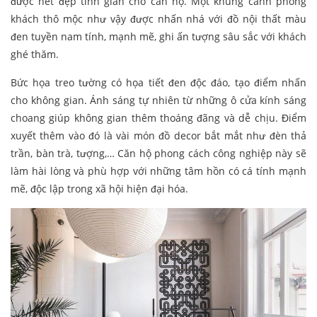
được nét đẹp tinh giản cho căn hộ. Một khung cảnh phòng
khách thô mộc như vậy được nhấn nhá với đồ nội thất màu
đen tuyền nam tính, mạnh mẽ, ghi ấn tượng sâu sắc với khách
ghé thăm.
Bức họa treo tường có họa tiết đen độc đáo, tạo điểm nhấn
cho không gian. Ánh sáng tự nhiên từ những ô cửa kính sáng
choang giúp không gian thêm thoáng đãng và dễ chịu. Điểm
xuyết thêm vào đó là vài món đồ decor bắt mắt như đèn thả
trần, bàn trà, tượng,… Căn hộ phong cách công nghiệp này sẽ
làm hài lòng và phù hợp với những tâm hồn có cá tính mạnh
mẽ, độc lập trong xã hội hiện đại hóa.