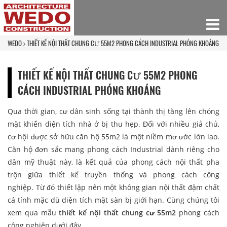
WEDO
THIẾT KẾ NỘI THẤT CHUNG CƯ 55M2 PHONG CÁCH INDUSTRIAL PHÓNG KHOÁNG
THIẾT KẾ NỘI THẤT CHUNG CƯ 55M2 PHONG
CÁCH INDUSTRIAL PHÓNG KHOÁNG
Qua thời gian, cư dân sinh sống tại thành thị tăng lên chóng
mặt khiến diện tích nhà ở bị thu hẹp. Đối với nhiều giả chủ,
cơ hội được sở hữu căn hộ 55m2 là một niềm mơ ước lớn lao.
Căn hộ đơn sắc mang phong cách Industrial dành riêng cho
dân mỹ thuật này, là kết quả của phong cách nội thất pha
trộn giữa thiết kế truyền thống và phong cách công
nghiệp. Từ đó thiết lập nên một không gian nội thất đậm chất
cá tính mặc dù diện tích mặt sàn bị giới hạn. Cùng chúng tôi
xem qua mẫu
thiết kế nội thất chung cư 55m2
phong cách
công nghiệp dưới đây.