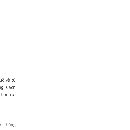
đồ và tủ
ng. Cách
 hơn rất
rí thông