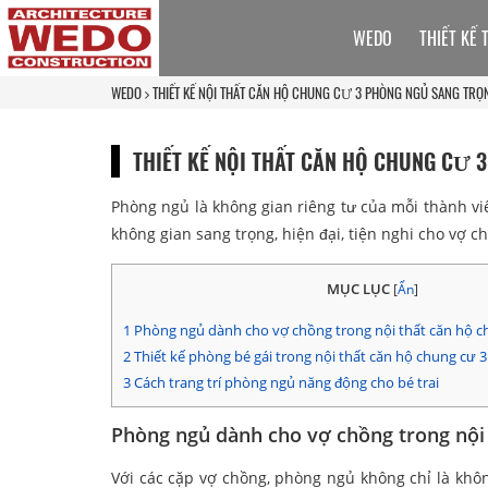
WEDO
THIẾT KẾ 
WEDO
THIẾT KẾ NỘI THẤT CĂN HỘ CHUNG CƯ 3 PHÒNG NGỦ SANG TRỌNG
THIẾT KẾ NỘI THẤT CĂN HỘ CHUNG CƯ 3
Phòng ngủ là không gian riêng tư của mỗi thành viê
không gian sang trọng, hiện đại, tiện nghi cho vợ 
MỤC LỤC
[
Ẩn
]
1
Phòng ngủ dành cho vợ chồng trong nội thất căn hộ c
2
Thiết kế phòng bé gái trong nội thất căn hộ chung cư 
3
Cách trang trí phòng ngủ năng động cho bé trai
Phòng ngủ dành cho vợ chồng trong nội
Với các cặp vợ chồng, phòng ngủ không chỉ là khôn