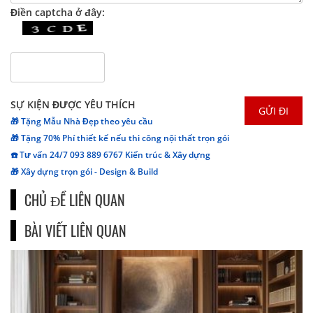
Điền captcha ở đây:
SỰ KIỆN ĐƯỢC YÊU THÍCH
🎁 Tặng Mẫu Nhà Đẹp theo yêu cầu
🎁 Tặng 70% Phí thiết kế nếu thi công nội thất trọn gói
☎️ Tư vấn 24/7 093 889 6767 Kiến trúc & Xây dựng
🎁 Xây dựng trọn gói - Design & Build
CHỦ ĐỀ LIÊN QUAN
BÀI VIẾT LIÊN QUAN