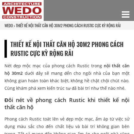
WEDO
THIẾT KẾ NỘI THẤT CĂN HỘ 30M2 PHONG CÁCH RUSTIC CỰC KỲ RỘNG RÃI
THIẾT KẾ NỘI THẤT CĂN HỘ 30M2 PHONG CÁCH
RUSTIC CỰC KỲ RỘNG RÃI
Nét đẹp mộc mạc của phong cách Rustic trong
nội thất căn
hộ 30m2
dưới đây sẽ mang đến cho ngôi nhà của bạn một
không gian hoàn toàn khác biệt, không hề chật chội chút nào.
Cùng khám phá xem kiến trúc sư đã bài trí như thế nào nhé.
Đôi nét về phong cách Rustic khi thiết kế nội
thất căn hộ
Phong cách Rustic toát lên vẻ đẹp mộc mạc, ấm áp từ việc sử
dụng màu sắc cho đến chất liệu và bài trí không gian bên
trong. Tất cả mang đến không gian ấm áp cho ngôi nhà cũng