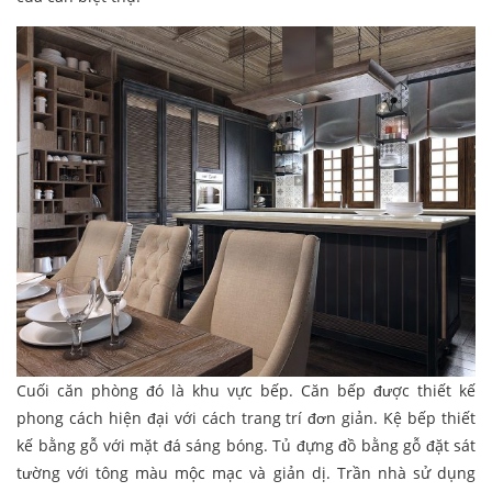
Cuối căn phòng đó là khu vực bếp. Căn bếp được thiết kế
phong cách hiện đại với cách trang trí đơn giản. Kệ bếp thiết
kế bằng gỗ với mặt đá sáng bóng. Tủ đựng đồ bằng gỗ đặt sát
tường với tông màu mộc mạc và giản dị. Trần nhà sử dụng