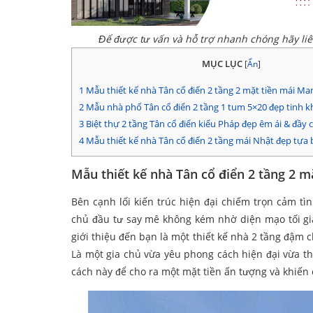
Để được tư vấn và hỗ trợ nhanh chóng hãy li
MỤC LỤC
[
Ẩn
]
1
Mẫu thiết kế nhà Tân cổ điển 2 tầng 2 mặt tiền mái Ma
2
Mẫu nhà phố Tân cổ điển 2 tầng 1 tum 5×20 đẹp tinh k
3
Biệt thự 2 tầng Tân cổ điển kiểu Pháp đẹp êm ái & đầy 
4
Mẫu thiết kế nhà Tân cổ điển 2 tầng mái Nhật đẹp tựa 
Mẫu thiết kế nhà Tân cổ điển 2 tầng 2 m
Bên cạnh lối kiến trúc hiện đại chiếm trọn cảm tì
chủ đầu tư say mê không kém nhờ diện mạo tối gi
giới thiệu đến bạn là một thiết kế nhà 2 tầng đậm 
Là một gia chủ vừa yêu phong cách hiện đại vừa th
cách này để cho ra một mặt tiền ấn tượng và khiến 