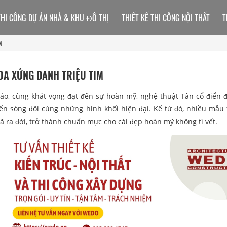
THI CÔNG DỰ ÁN NHÀ & KHU ĐÔ THỊ
THIẾT KẾ THI CÔNG NỘI THẤT
T
M
HOA XỨNG DANH TRIỆU TIM
 hảo, cùng khát vọng đạt đến sự hoàn mỹ, nghệ thuật Tân cổ điển đ
ển sóng đôi cùng những hình khối hiện đại. Kể từ đó, nhiều mẫu
 ra đời, trở thành chuẩn mực cho cái đẹp hoàn mỹ không tì vết.