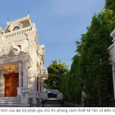
 tình của đại bộ phận gia chủ thì phong cách thiết kế Tân cổ điển 