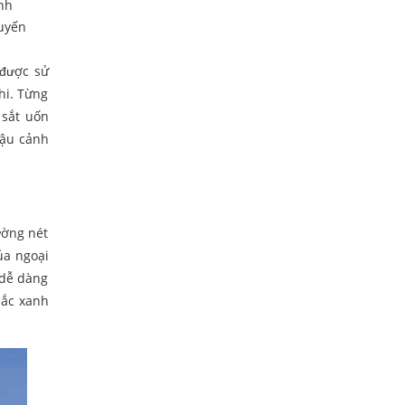
ình
quyến
 được sử
hi. Từng
 sắt uốn
hậu cảnh
ường nét
ủa ngoại
 dễ dàng
sắc xanh