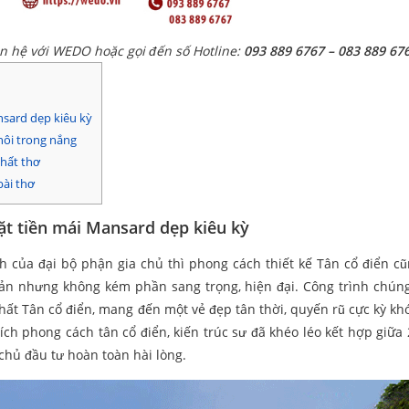
ên hệ với WEDO hoặc gọi đến số Hotline:
093 889 6767 – 083 889 67
nsard dẹp kiêu kỳ
hôi trong nắng
chất thơ
bài thơ
ặt tiền mái Mansard dẹp kiêu kỳ
nh của đại bộ phận gia chủ thì phong cách thiết kế Tân cổ điển c
ản nhưng không kém phần sang trọng, hiện đại. Công trình chúng
chất Tân cổ điển, mang đến một vẻ đẹp tân thời, quyến rũ cực kỳ kh
ích phong cách tân cổ điển, kiến trúc sư đã khéo léo kết hợp giữa
chủ đầu tư hoàn toàn hài lòng.