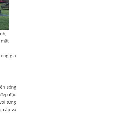
ình,
2 mặt
rong gia
iển sóng
 đẹp độc
với từng
g cấp và