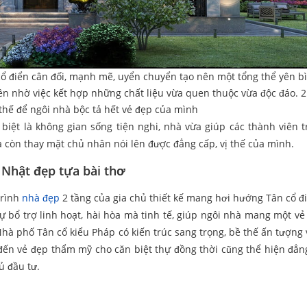
cổ điển cân đối, mạnh mẽ, uyển chuyển tạo nên một tổng thể yên b
ên nhờ việc kết hợp những chất liệu vừa quen thuộc vừa độc đáo. 
i thế để ngôi nhà bộc tả hết vẻ đẹp của mình
biệt là không gian sống tiện nghi, nhà vừa giúp các thành viên t
hà còn thay mặt chủ nhân nói lên được đẳng cấp, vị thế của mình.
 Nhật đẹp tựa bài thơ
trình
nhà đẹp
2 tầng của gia chủ thiết kế mang hơi hướng Tân cổ đ
 sự bổ trợ linh hoạt, hài hòa mà tinh tế, giúp ngôi nhà mang một vẻ
Nhà phố Tân cổ kiểu Pháp có kiến trúc sang trọng, bề thế ấn tượng 
g đến vẻ đẹp thẩm mỹ cho căn biệt thự đồng thời cũng thể hiện đẳn
ủ đầu tư.