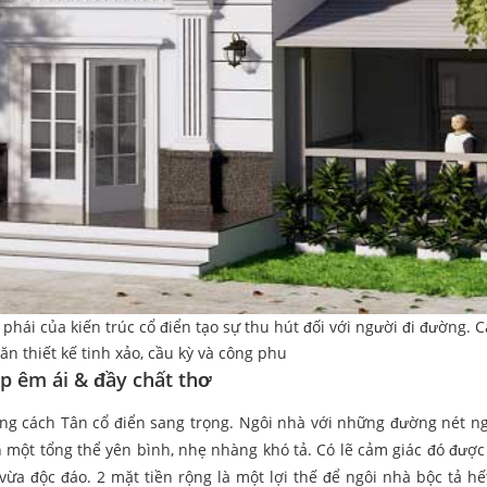
hái của kiến trúc cổ điển tạo sự thu hút đối với người đi đường. C
n thiết kế tinh xảo, cầu kỳ và công phu
ẹp êm ái & đầy chất thơ
g cách Tân cổ điển sang trọng. Ngôi nhà với những đường nét ng
 một tổng thể yên bình, nhẹ nhàng khó tả. Có lẽ cảm giác đó được
ừa độc đáo. 2 mặt tiền rộng là một lợi thế để ngôi nhà bộc tả hế