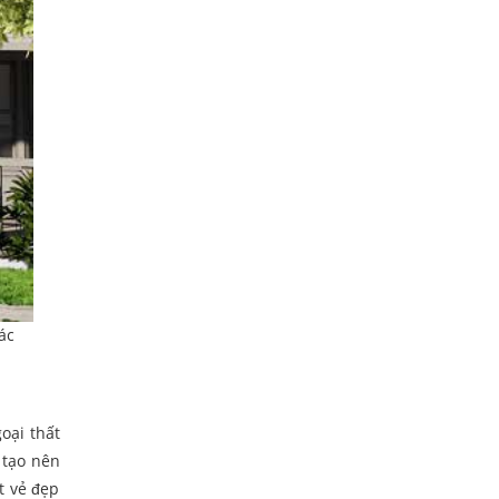
ác
oại thất
 tạo nên
t vẻ đẹp