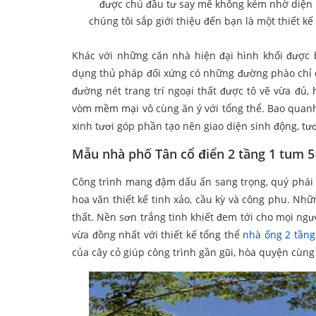
được chủ đầu tư say mê không kém nhờ diện m
chúng tôi sắp giới thiệu đến bạn là một thiết k
Khác với những căn nhà hiện đại hình khối được b
dụng thủ pháp đối xứng có những đường phào chỉ c
đường nét trang trí ngoại thất được tô vẽ vừa đủ,
vòm mềm mại vô cùng ăn ý với tổng thể. Bao quanh
xinh tươi góp phần tạo nên giao diện sinh động, tươ
Mẫu nhà phố Tân cổ điển 2 tầng 1 tum 5
Công trình mang đậm dấu ấn sang trọng, quý phái c
hoa văn thiết kế tinh xảo, cầu kỳ và công phu. N
thất. Nền sơn trắng tinh khiết đem tới cho mọi ng
vừa đồng nhất với thiết kế tổng thể
nhà ống 2 tầng
của cây cỏ giúp công trình gần gũi, hòa quyện cùng