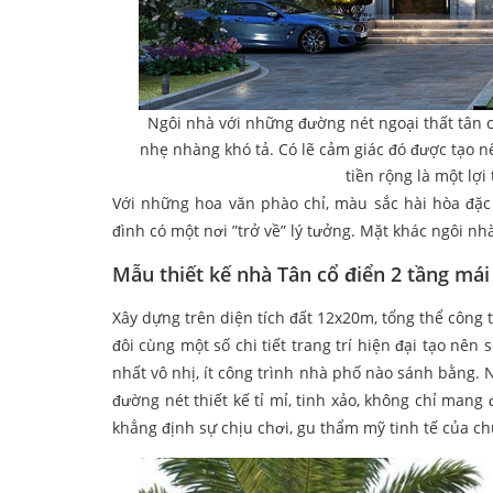
Ngôi nhà với những đường nét ngoại thất tân 
nhẹ nhàng khó tả. Có lẽ cảm giác đó được tạo n
tiền rộng là một lợ
Với những hoa văn phào chỉ, màu sắc hài hòa đặc 
đình có một nơi ”trở về” lý tưởng. Mặt khác ngôi n
Mẫu thiết kế nhà Tân cổ điển 2 tầng mái
Xây dựng trên diện tích đất 12x20m, tổng thể công 
đôi cùng một số chi tiết trang trí hiện đại tạo nên
nhất vô nhị, ít công trình nhà phố nào sánh bằng. 
đường nét thiết kế tỉ mỉ, tinh xảo, không chỉ man
khẳng định sự chịu chơi, gu thẩm mỹ tinh tế của ch