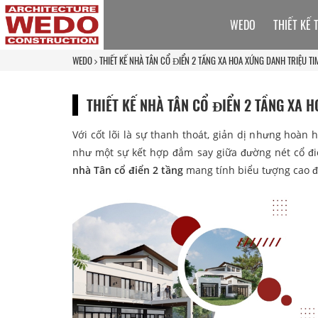
WEDO
THIẾT KẾ 
WEDO
THIẾT KẾ NHÀ TÂN CỔ ĐIỂN 2 TẦNG XA HOA XỨNG DANH TRIỆU TI
THIẾT KẾ NHÀ TÂN CỔ ĐIỂN 2 TẦNG XA 
Với cốt lõi là sự thanh thoát, giản dị nhưng hoàn
như một sự kết hợp đắm say giữa đường nét cổ đi
nhà Tân cổ điển 2 tầng
mang tính biểu tượng cao đã