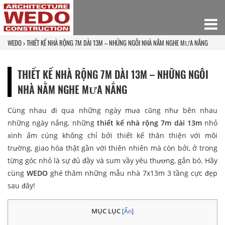
WEDO
THIẾT KẾ NHÀ RỘNG 7M DÀI 13M – NHỮNG NGÔI NHÀ NẰM NGHE MƯA NẮNG
THIẾT KẾ NHÀ RỘNG 7M DÀI 13M – NHỮNG NGÔI
NHÀ NẰM NGHE MƯA NẮNG
Cùng nhau đi qua những ngày mưa cũng như bên nhau
những ngày nắng, những
thiết kế nhà rộng 7m dài 13m
nhỏ
xinh ấm cúng không chỉ bởi thiết kế thân thiện với môi
trường, giao hòa thật gần với thiên nhiên mà còn bởi, ở trong
từng góc nhỏ là sự đủ đầy và sum vầy yêu thương, gắn bó. Hãy
cùng
WEDO
ghé thăm những mẫu nhà 7x13m 3 tầng cực đẹp
sau đây!
MỤC LỤC
[
Ẩn
]