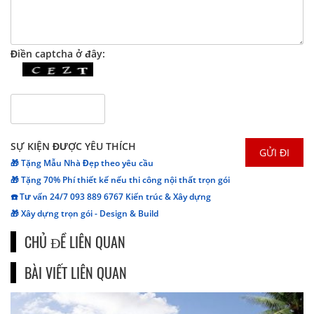
Điền captcha ở đây:
SỰ KIỆN ĐƯỢC YÊU THÍCH
🎁 Tặng Mẫu Nhà Đẹp theo yêu cầu
🎁 Tặng 70% Phí thiết kế nếu thi công nội thất trọn gói
☎️ Tư vấn 24/7 093 889 6767 Kiến trúc & Xây dựng
🎁 Xây dựng trọn gói - Design & Build
CHỦ ĐỀ LIÊN QUAN
BÀI VIẾT LIÊN QUAN