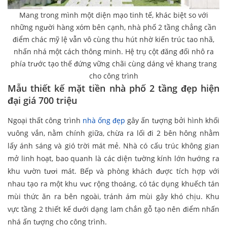
Mang trong mình một diện mạo tinh tế, khác biệt so với
những người hàng xóm bên cạnh, nhà phố 2 tầng chẳng cần
điểm chác mỹ lệ vẫn vô cùng thu hút nhờ kiến trúc tao nhã,
nhấn nhá một cách thông minh. Hệ trụ cột đăng đối nhô ra
phía trước tạo thế đứng vững chãi cùng dáng vẻ khang trang
cho công trình
Mẫu thiết kế mặt tiền nhà phố 2 tầng đẹp hiện
đại giá 700 triệu
Ngoại thất công trình
nhà ống đẹp
gây ấn tượng bởi hình khối
vuông vắn, nằm chính giữa, chừa ra lối đi 2 bên hông nhằm
lấy ánh sáng và gió trời mát mẻ. Nhà có cấu trúc không gian
mở linh hoạt, bao quanh là các diện tường kính lớn hướng ra
khu vườn tươi mát. Bếp và phòng khách được tích hợp với
nhau tạo ra một khu vưc rộng thoáng, có tác dụng khuếch tán
mùi thức ăn ra bên ngoài, tránh ám mùi gây khó chịu. Khu
vực tầng 2 thiết kế dưới dạng lam chắn gỗ tạo nên điểm nhấn
nhá ấn tượng cho công trình.