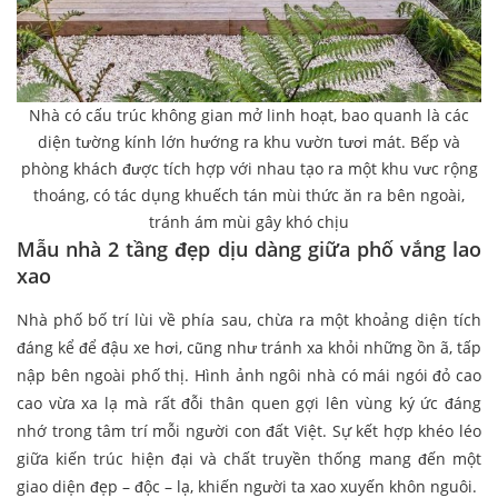
Nhà có cấu trúc không gian mở linh hoạt, bao quanh là các
diện tường kính lớn hướng ra khu vườn tươi mát. Bếp và
phòng khách được tích hợp với nhau tạo ra một khu vưc rộng
thoáng, có tác dụng khuếch tán mùi thức ăn ra bên ngoài,
tránh ám mùi gây khó chịu
Mẫu nhà 2 tầng đẹp dịu dàng giữa phố vắng lao
xao
Nhà phố bố trí lùi về phía sau, chừa ra một khoảng diện tích
đáng kể để đậu xe hơi, cũng như tránh xa khỏi những ồn ã, tấp
nập bên ngoài phố thị. Hình ảnh ngôi nhà có mái ngói đỏ cao
cao vừa xa lạ mà rất đỗi thân quen gợi lên vùng ký ức đáng
nhớ trong tâm trí mỗi người con đất Việt. Sự kết hợp khéo léo
giữa kiến trúc hiện đại và chất truyền thống mang đến một
giao diện đẹp – độc – lạ, khiến người ta xao xuyến khôn nguôi.