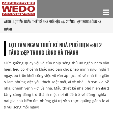
WEDO
LỌT TẦM NGẮM THIẾT KẾ NHÀ PHỐ HIỆN ĐẠI 2 TẦNG ĐẸP TRONG LÒNG HÀ
THÀNH
LỌT TẦM NGẮM THIẾT KẾ NHÀ PHỐ HIỆN ĐẠI 2
TẦNG ĐẸP TRONG LÒNG HÀ THÀNH
Giữa guồng quay vội vã của nhịp sống thủ đô ngàn năm văn
hiến, liệu có khoảnh khắc nào bạn cho phép mình ngơi nghỉ 1
ngày, bỏ trốn khỏi công việc vô vàn áp lực, trở về nhà thư giãn
& làm những việc yêu thích. Mệt mỏi, đi về nhà. Cô đơn – đi về
nhà. Chênh vênh – đi về nhà. Mẫu
thiết kế nhà phố hiện đại 2
tầng
xứng đáng trở thành một nơi đi để trở về đúng nghĩa –
nơi gia chủ kiếm tìm những giá trị đích thực, quẳng gánh lo đi
& vui sống mỗi ngày!