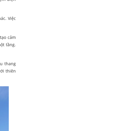
ác. Việc
 tạo cảm
ột tầng.
ầu thang
ới thiên