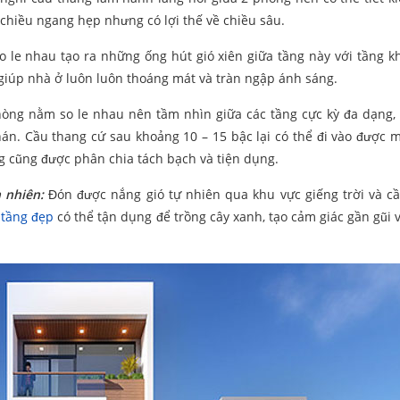
ó chiều ngang hẹp nhưng có lợi thế về chiều sâu.
so le nhau tạo ra những ống hút gió xiên giữa tầng này với tầng kh
 giúp nhà ở luôn luôn thoáng mát và tràn ngập ánh sáng.
òng nằm so le nhau nên tầm nhìn giữa các tầng cực kỳ đa dạng,
án. Cầu thang cứ sau khoảng 10 – 15 bậc lại có thể đi vào được m
ng cũng được phân chia tách bạch và tiện dụng.
n nhiên:
Đón được nắng gió tự nhiên qua khu vực giếng trời và c
 tầng đẹp
có thể tận dụng để trồng cây xanh, tạo cảm giác gần gũi v