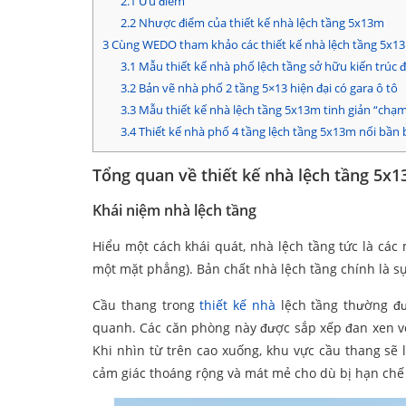
2.1
Ưu điểm
2.2
Nhược điểm của thiết kế nhà lệch tầng 5x13m
3
Cùng WEDO tham khảo các thiết kế nhà lệch tầng 5x1
3.1
Mẫu thiết kế nhà phố lệch tầng sở hữu kiến trúc 
3.2
Bản vẽ nhà phố 2 tầng 5×13 hiện đại có gara ô tô
3.3
Mẫu thiết kế nhà lệch tầng 5x13m tinh giản “chạm
3.4
Thiết kế nhà phố 4 tầng lệch tầng 5x13m nổi bần b
Tổng quan về thiết kế nhà lệch tầng 5x
Khái niệm nhà lệch tầng
Hiểu một cách khái quát, nhà lệch tầng tức là các
một mặt phẳng). Bản chất nhà lệch tầng chính là sự
Cầu thang trong
thiết kế nhà
lệch tầng thường đượ
quanh. Các căn phòng này được sắp xếp đan xen với
Khi nhìn từ trên cao xuống, khu vực cầu thang sẽ 
cảm giác thoáng rộng và mát mẻ cho dù bị hạn chế 