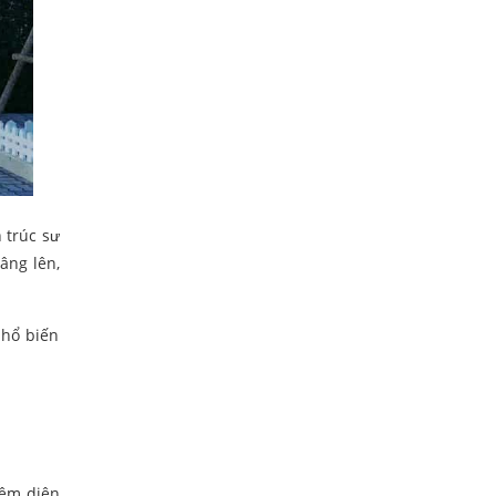
 trúc sư
âng lên,
phổ biến
iệm diện