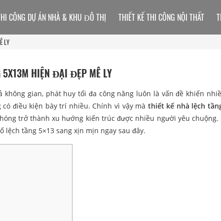
THI CÔNG DỰ ÁN NHÀ & KHU ĐÔ THỊ
THIẾT KẾ THI CÔNG NỘI THẤT
T
Ê LY
 5X13M HIỆN ĐẠI ĐẸP MÊ LY
ả không gian, phát huy tối đa công năng luôn là vấn đề khiến nhi
g có điều kiện bày trí nhiều. Chính vì vậy mà
thiết kế nhà lệch tầ
hóng trở thành xu hướng kiến trúc được nhiều người yêu chuộng.
 lệch tầng 5×13 sang xịn mịn ngay sau đây.