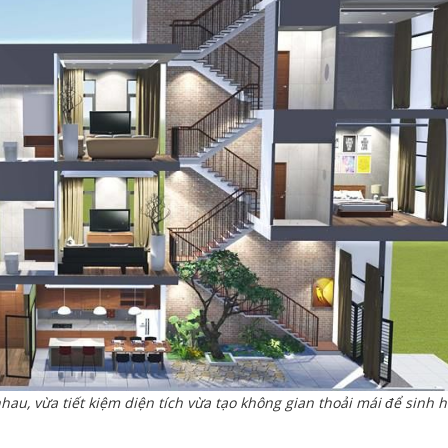
au, vừa tiết kiệm diện tích vừa tạo không gian thoải mái để sinh h