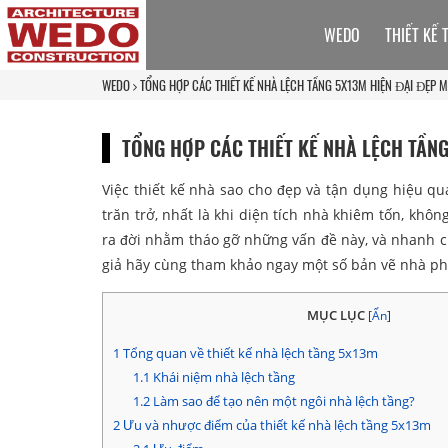
WEDO
THIẾT KẾ 
WEDO
TỔNG HỢP CÁC THIẾT KẾ NHÀ LỆCH TẦNG 5X13M HIỆN ĐẠI ĐẸP M
TỔNG HỢP CÁC THIẾT KẾ NHÀ LỆCH TẦNG
Việc thiết kế nhà sao cho đẹp và tận dụng hiệu qu
trăn trở, nhất là khi diện tích nhà khiêm tốn, khôn
ra đời nhằm tháo gỡ những vấn đề này, và nhanh c
giả hãy cùng tham khảo ngay một số bản vẽ nhà phố
MỤC LỤC
[
Ẩn
]
1
Tổng quan về thiết kế nhà lệch tầng 5x13m
1.1
Khái niệm nhà lệch tầng
1.2
Làm sao để tạo nên một ngôi nhà lệch tầng?
2
Ưu và nhược điểm của thiết kế nhà lệch tầng 5x13m