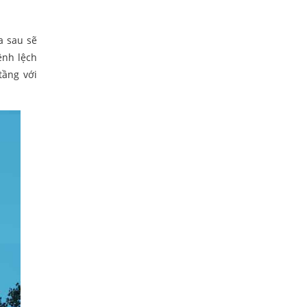
a sau sẽ
ênh lệch
tầng với