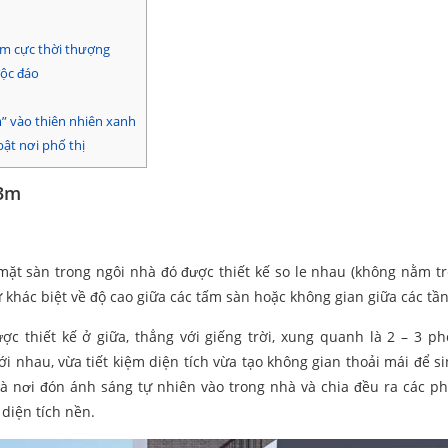
3m cực thời thượng
độc đáo
” vào thiên nhiên xanh
ật nơi phố thị
13m
 mặt sàn trong ngôi nhà đó được thiết kế so le nhau (không nằm t
 khác biệt về độ cao giữa các tấm sàn hoặc không gian giữa các tầ
c thiết kế ở giữa, thẳng với giếng trời, xung quanh là 2 – 3 p
 nhau, vừa tiết kiệm diện tích vừa tạo không gian thoải mái để si
là nơi đón ánh sáng tự nhiên vào trong nhà và chia đều ra các ph
diện tích nền.