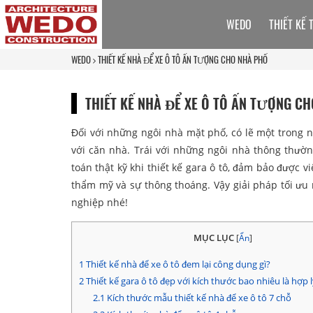
WEDO
THIẾT KẾ 
WEDO
THIẾT KẾ NHÀ ĐỂ XE Ô TÔ ẤN TƯỢNG CHO NHÀ PHỐ
THIẾT KẾ NHÀ ĐỂ XE Ô TÔ ẤN TƯỢNG C
Đối với những ngôi nhà mặt phố, có lẽ một trong 
với căn nhà. Trái với những ngôi nhà thông thườn
toán thật kỹ khi thiết kế gara ô tô, đảm bảo được v
thẩm mỹ và sự thông thoáng. Vậy giải pháp tối ưu 
nghiệp nhé!
MỤC LỤC
[
Ẩn
]
1
Thiết kế nhà để xe ô tô đem lại công dụng gì?
2
Thiết kế gara ô tô đẹp với kích thước bao nhiêu là hợp 
2.1
Kích thước mẫu thiết kế nhà để xe ô tô 7 chỗ