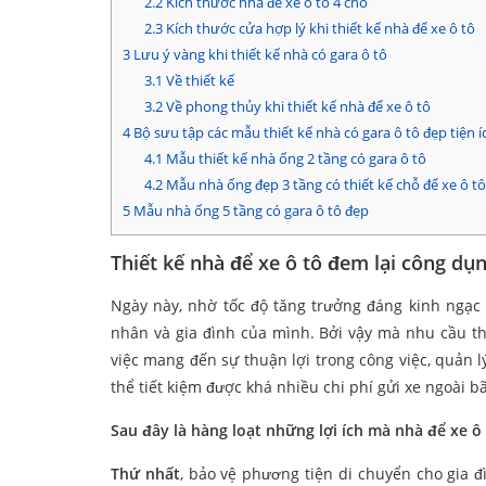
2.2
Kích thước nhà để xe ô tô 4 chỗ
2.3
Kích thước cửa hợp lý khi thiết kế nhà để xe ô tô
3
Lưu ý vàng khi thiết kế nhà có gara ô tô
3.1
Về thiết kế
3.2
Về phong thủy khi thiết kế nhà để xe ô tô
4
Bộ sưu tập các mẫu thiết kế nhà có gara ô tô đẹp tiện í
4.1
Mẫu thiết kế nhà ống 2 tầng có gara ô tô
4.2
Mẫu nhà ống đẹp 3 tầng có thiết kế chỗ để xe ô t
5
Mẫu nhà ống 5 tầng có gara ô tô đẹp
Thiết kế nhà để xe ô tô đem lại công dụn
Ngày này, nhờ tốc độ tăng trưởng đáng kinh ngạc
nhân và gia đình của mình. Bởi vậy mà nhu cầu thi
việc mang đến sự thuận lợi trong công việc, quản l
thể tiết kiệm được khá nhiều chi phí gửi xe ngoài 
Sau đây là hàng loạt những lợi ích mà nhà để xe ô
Thứ nhất
, bảo vệ phương tiện di chuyển cho gia đ