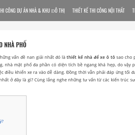
THI CÔNG DỰ ÁN NHÀ & KHU ĐÔ THỊ
THIẾT KẾ THI CÔNG NỘI THẤT
T
HO NHÀ PHỐ
những vấn đề nan giải nhất đó là
thiết kế nhà để xe ô tô
sao cho 
g, nhà mặt phố đa phần có diện tích bề ngang khá hẹp, do vậy p
iệc điều khiển xe ra vào dễ dàng. Đồng thời vẫn phải đáp ứng tối đ
nhất ở đây là gì? Cùng lắng nghe những tư vấn từ các kiến trúc s
lý?