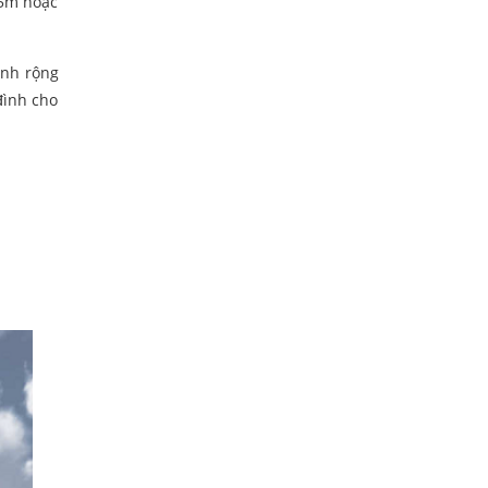
x5m hoặc
ính rộng
đình cho