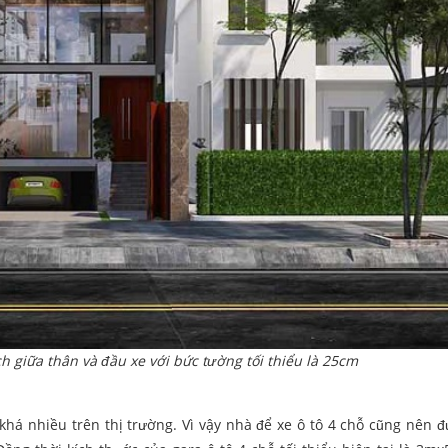
h giữa thân và đầu xe với bức tường tối thiểu là 25cm
há nhiều trên thị trường. Vì vậy nhà để xe ô tô 4 chỗ cũng nên đ