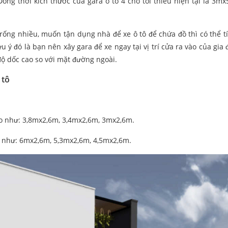
Đồng thời kích thước của gara ô tô 4 chỗ tối thiểu hiện tại là 3m
trống nhiều, muốn tận dụng nhà để xe ô tô để chứa đồ thì có thể t
ý đó là bạn nên xây gara để xe ngay tại vị trí cửa ra vào của gia 
độ dốc cao so với mặt đường ngoài.
 tô
ao như: 3,8mx2,6m, 3,4mx2,6m, 3mx2,6m.
ao như: 6mx2,6m, 5,3mx2,6m, 4,5mx2,6m.