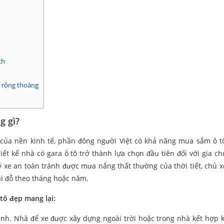
ch
ô rộng thoáng
g gì?
 của nền kinh tế, phần đông người Việt có khả năng mua sắm ô t
ết kế nhà có gara ô tô trở thành lựa chọn đầu tiên đối với gia ch
ý xe an toàn tránh được mưa nắng thất thường của thời tiết, chủ x
bãi đỗ theo tháng hoặc năm.
 tô đẹp mang lại:
ình. Nhà để xe được xây dựng ngoài trời hoặc trong nhà kết hợp k