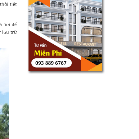
hời tiết
à nơi để
 lưu trữ