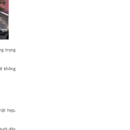
ng trọng
sẽ không
hật hẹp,
Dưới đây