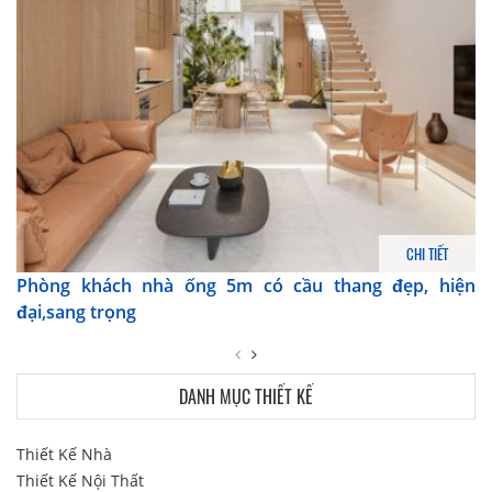
CHI TIẾT
Phòng khách nhà ống 5m có cầu thang đẹp, hiện
đại,sang trọng
DANH MỤC THIẾT KẾ
Thiết Kế Nhà
Thiết Kế Nội Thất