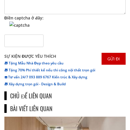
Điền captcha ở đây:
SỰ KIỆN ĐƯỢC YÊU THÍCH
🎁 Tặng Mẫu Nhà Đẹp theo yêu cầu
🎁 Tặng 70% Phí thiết kế nếu thi công nội thất trọn gói
☎️ Tư vấn 24/7 093 889 6767 Kiến trúc & Xây dựng
🎁 Xây dựng trọn gói - Design & Build
CHỦ ĐỀ LIÊN QUAN
BÀI VIẾT LIÊN QUAN