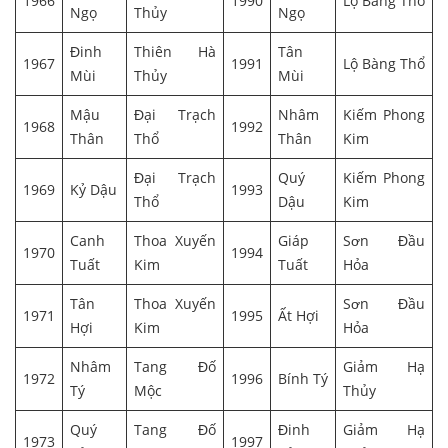
1966
1990
Lộ Bàng Thổ
Ngọ
Thủy
Ngọ
Đinh
Thiên Hà
Tân
1967
1991
Lộ Bàng Thổ
Mùi
Thủy
Mùi
Mậu
Đại Trạch
Nhâm
Kiếm Phong
1968
1992
Thân
Thổ
Thân
Kim
Đại Trạch
Quý
Kiếm Phong
1969
Kỷ Dậu
1993
Thổ
Dậu
Kim
Canh
Thoa Xuyến
Giáp
Sơn Đầu
1970
1994
Tuất
Kim
Tuất
Hỏa
Tân
Thoa Xuyến
Sơn Đầu
1971
1995
Ất Hợi
Hợi
Kim
Hỏa
Nhâm
Tang Đố
Giảm Hạ
1972
1996
Bính Tý
Tý
Mộc
Thủy
Quý
Tang Đố
Đinh
Giảm Hạ
1973
1997