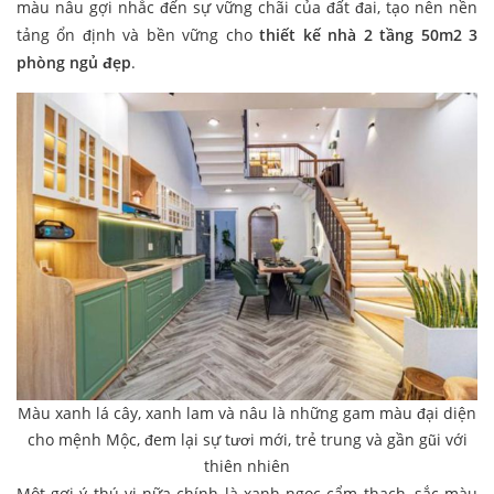
màu nâu gợi nhắc đến sự vững chãi của đất đai, tạo nên nền
tảng ổn định và bền vững cho
thiết kế nhà 2 tầng 50m2 3
phòng ngủ
đẹp
.
Màu xanh lá cây, xanh lam và nâu là những gam màu đại diện
cho mệnh Mộc, đem lại sự tươi mới, trẻ trung và gần gũi với
thiên nhiên
Một gợi ý thú vị nữa chính là xanh ngọc cẩm thạch, sắc màu