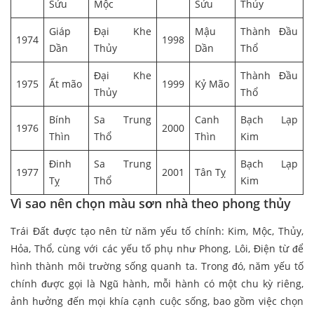
Sửu
Mộc
Sửu
Thủy
Giáp
Đại Khe
Mậu
Thành Đầu
1974
1998
Dần
Thủy
Dần
Thổ
Đại Khe
Thành Đầu
1975
Ất mão
1999
Kỷ Mão
Thủy
Thổ
Bính
Sa Trung
Canh
Bạch Lạp
1976
2000
Thìn
Thổ
Thìn
Kim
Đinh
Sa Trung
Bạch Lạp
1977
2001
Tân Tỵ
Tỵ
Thổ
Kim
Vì sao nên chọn màu sơn nhà theo phong thủy
Trái Đất được tạo nên từ năm yếu tố chính: Kim, Mộc, Thủy,
Hỏa, Thổ, cùng với các yếu tố phụ như Phong, Lôi, Điện từ để
hình thành môi trường sống quanh ta. Trong đó, năm yếu tố
chính được gọi là Ngũ hành, mỗi hành có một chu kỳ riêng,
ảnh hưởng đến mọi khía cạnh cuộc sống, bao gồm việc chọn