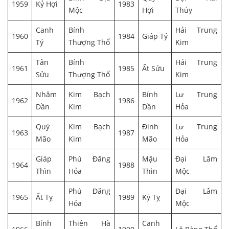
1959
Kỷ Hợi
1983
Mộc
Hợi
Thủy
Canh
Bính
Hải Trung
1960
1984
Giáp Tý
Tý
Thượng Thổ
Kim
Tân
Bính
Hải Trung
1961
1985
Ất Sửu
Sửu
Thượng Thổ
Kim
Nhâm
Kim Bạch
Bính
Lư Trung
1962
1986
Dần
Kim
Dần
Hỏa
Quý
Kim Bạch
Đinh
Lư Trung
1963
1987
Mão
Kim
Mão
Hỏa
Giáp
Phú Đăng
Mậu
Đại Lâm
1964
1988
Thìn
Hỏa
Thìn
Mộc
Phú Đăng
Đại Lâm
1965
Ất Tỵ
1989
Kỷ Tỵ
Hỏa
Mộc
Bính
Thiên Hà
Canh