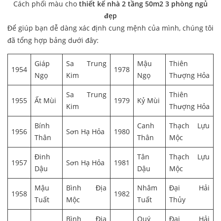
Cách phối màu cho
thiết kế nhà 2 tầng 50m2 3 phòng ngủ
đẹp
Để giúp bạn dễ dàng xác định cung mệnh của mình, chúng tôi
đã tổng hợp bảng dưới đây:
Giáp
Sa Trung
Mậu
Thiên
1954
1978
Ngọ
Kim
Ngọ
Thượng Hỏa
Sa Trung
Thiên
1955
Ất Mùi
1979
Kỷ Mùi
Kim
Thượng Hỏa
Bính
Canh
Thạch Lựu
1956
Sơn Hạ Hỏa
1980
Thân
Thân
Mộc
Đinh
Tân
Thạch Lựu
1957
Sơn Hạ Hỏa
1981
Dậu
Dậu
Mộc
Mậu
Bình Địa
Nhâm
Đại Hải
1958
1982
Tuất
Mộc
Tuất
Thủy
Bình Địa
Quý
Đại Hải