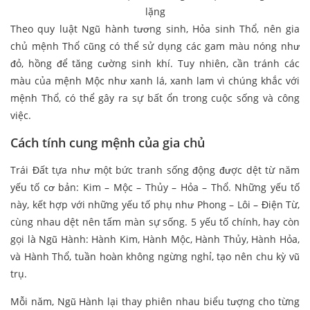
lặng
Theo quy luật Ngũ hành tương sinh, Hỏa sinh Thổ, nên gia
chủ mệnh Thổ cũng có thể sử dụng các gam màu nóng như
đỏ, hồng để tăng cường sinh khí. Tuy nhiên, cần tránh các
màu của mệnh Mộc như xanh lá, xanh lam vì chúng khắc với
mệnh Thổ, có thể gây ra sự bất ổn trong cuộc sống và công
việc.
Cách tính cung mệnh của gia chủ
Trái Đất tựa như một bức tranh sống động được dệt từ năm
yếu tố cơ bản: Kim – Mộc – Thủy – Hỏa – Thổ. Những yếu tố
này, kết hợp với những yếu tố phụ như Phong – Lôi – Điện Từ,
cùng nhau dệt nên tấm màn sự sống. 5 yếu tố chính, hay còn
gọi là Ngũ Hành: Hành Kim, Hành Mộc, Hành Thủy, Hành Hỏa,
và Hành Thổ, tuần hoàn không ngừng nghỉ, tạo nên chu kỳ vũ
trụ.
Mỗi năm, Ngũ Hành lại thay phiên nhau biểu tượng cho từng