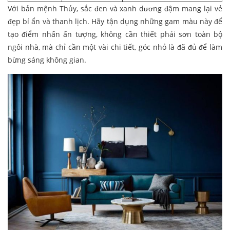
Với bản mệnh Thủy, sắc đen và xanh dương đậm mang lại vẻ
đẹp bí ẩn và thanh lịch. Hãy tận dụng những gam màu này để
tạo điểm nhấn ấn tượng, không cần thiết phải sơn toàn bộ
ngôi nhà, mà chỉ cần một vài chi tiết, góc nhỏ là đã đủ để làm
bừng sáng không gian.