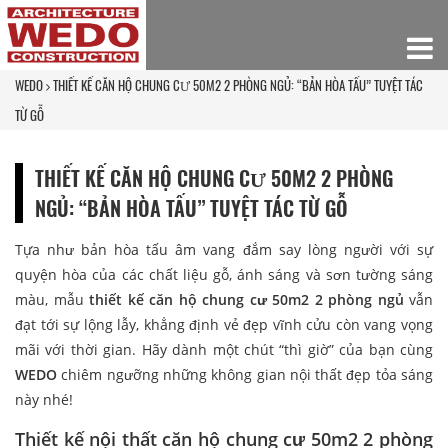
WEDO
THIẾT KẾ CĂN HỘ CHUNG CƯ 50M2 2 PHÒNG NGỦ: “BẢN HÒA TẤU” TUYỆT TÁC
TỪ GỖ
THIẾT KẾ CĂN HỘ CHUNG CƯ 50M2 2 PHÒNG
NGỦ: “BẢN HÒA TẤU” TUYỆT TÁC TỪ GỖ
Tựa như bản hòa tấu âm vang đắm say lòng người với sự
quyện hòa của các chất liệu gỗ, ánh sáng và sơn tường sáng
màu, mẫu
thiết kế căn hộ chung cư 50m2 2 phòng ngủ
vẫn
đạt tới sự lộng lẫy, khẳng định vẻ đẹp vĩnh cửu còn vang vọng
mãi với thời gian. Hãy dành một chút “thì giờ” của bạn cùng
WEDO
chiêm ngưỡng những không gian nội thất đẹp tỏa sáng
này nhé!
Thiết kế nội thất căn hộ chung cư 50m2 2 phòng