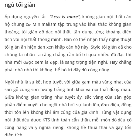
ngủ tối giản
Áp dụng nguyên tắc:
“Less is more”,
không gian nội thất căn
hộ chung cư Minimalism tập trung vào khai thác không gian
thoáng, tối giản đồ đạc nội thất, tận dụng từng khoảng diện
tích với nội thất thông minh. Bạn có thể nhận thấy nghệ thuật
tối giản ấn hiện đan xen khắp căn hộ này. Style tối giản đã cho
chúng ta nhận ra rằng chẳng cần bố trí quá nhiều đồ đạc thì
nhà mới được xem là đẹp, là sang trọng tiện nghi. Hay chẳng
phải nhà nhỏ thì không thể bố trí đầy đủ công năng.
Ngôi nhà là sự kết hợp tuyệt vời giữa gam màu vàng nhạt của
sàn gỗ cùng sơn tường trắng tinh khôi và nội thất đồng màu.
Giữa không gian trắng như tuyết ấy, sắc vàng của sàn góp
phần điểm xuyết cho ngôi nhà bớt sự lạnh lẽo, đơn điệu, đồng
thời tôn lên không khí ấm cúng của gia đình. Từng vật dụng
nội thất đều được KTS tính toán cẩn thận, mỗi món đồ đều có
công năng và ý nghĩa riêng, không hề thừa thãi và gây tốn
diện tích.