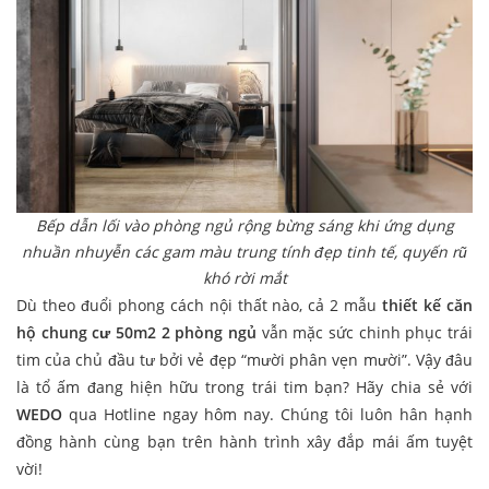
Bếp dẫn lối vào phòng ngủ rộng bừng sáng khi ứng dụng
nhuần nhuyễn các gam màu trung tính đẹp tinh tế, quyến rũ
khó rời mắt
Dù theo đuổi phong cách nội thất nào, cả 2 mẫu
thiết kế căn
hộ chung cư 50m2 2 phòng ngủ
vẫn mặc sức chinh phục trái
tim của chủ đầu tư bởi vẻ đẹp “mười phân vẹn mười”. Vậy đâu
là tổ ấm đang hiện hữu trong trái tim bạn? Hãy chia sẻ với
WEDO
qua Hotline ngay hôm nay. Chúng tôi luôn hân hạnh
đồng hành cùng bạn trên hành trình xây đắp mái ấm tuyệt
vời!