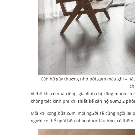
Căn hộ gây thương nhớ bởi gam màu ghi – nâu 
ch
Vì thế khi có nhà riêng, gia đình chị cũng muốn c
không tiếc kinh phí khi
thiết kế căn hộ 90m2 2 ph
Mỗi khi xong bữa cơm, mọi người sẽ cùng ngồi lại 
người có thể ngồi bên nhau được lâu hơn, có thêm 