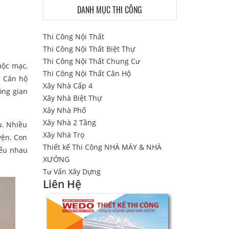
DANH MỤC THI CÔNG
Thi Công Nội Thất
Thi Công Nội Thất Biệt Thự
Thi Công Nội Thất Chung Cư
mộc mạc,
Thi Công Nội Thất Căn Hộ
. Căn hộ
Xây Nhà Cấp 4
ông gian
Xây Nhà Biệt Thự
Xây Nhà Phố
Xây Nhà 2 Tầng
u. Nhiều
Xây Nhà Trọ
yện. Con
Thiết kế Thi Công NHÀ MÁY & NHÀ
iểu nhau
XƯỞNG
Tư Vấn Xây Dựng
Liên Hệ