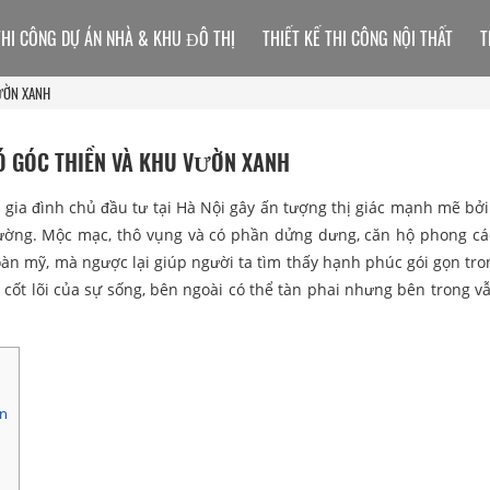
THI CÔNG DỰ ÁN NHÀ & KHU ĐÔ THỊ
THIẾT KẾ THI CÔNG NỘI THẤT
T
VƯỜN XANH
Ó GÓC THIỀN VÀ KHU VƯỜN XANH
gia đình chủ đầu tư tại Hà Nội gây ấn tượng thị giác mạnh mẽ bởi 
hường. Mộc mạc, thô vụng và có phần dửng dưng, căn hộ phong c
n mỹ, mà ngược lại giúp người ta tìm thấy hạnh phúc gói gọn tro
à cốt lõi của sự sống, bên ngoài có thể tàn phai nhưng bên trong 
ên