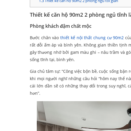
1.3
Thiết kế căn hộ 90m2 2 phòng ngủ tối giản
Thiết kế căn hộ 90m2 2 phòng ngủ tĩnh l
Phòng khách đậm chất mộc
Bước chân vào
thiết kế nội thất chung cư 90m2
của
rất đỗi ấm áp và bình yên. Không gian thiền tịnh
gây thương nhớ bởi gam màu ghi – nâu trầm và góc
sống tĩnh tại, bình yên.
Gia chủ tâm sự: “Công việc bộn bề, cuộc sống bận r
khi mọi người nghĩ những câu hỏi “hôm nay thế nà
cái lớn dần sẽ có những thay đổi trong suy nghĩ, 
hơn”.