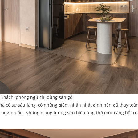
 khách, phòng ngủ chị dùng sàn gỗ
à có sự sâu lắng, có những điểm nhấn nhất định nên đã thay toà
 mong muốn. Những mảng tường sơn hiệu ứng thô mộc càng bổ trợ