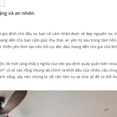
ặng và an nhiên
 gia đình chủ đầu tư, bạn sẽ cảm nhận được vẻ đẹp nguyên sơ, 
 mang đến cho bạn cảm giác thư thái, an yên từ sâu trong tâm hồn
 thiền yên tĩnh tạo nên bố cục độc đáo, mang đến cho gia chủ kh
ộn, tôi mới càng thấy ý nghĩa của việc gia đình quây quần bên nha
o?” có vẻ sáo rỗng nhưng đó chính là khởi đầu của nhiều câu chu
cách sống, vậy nên chúng ta rất cần tâm sự và chia sẻ để có thể h