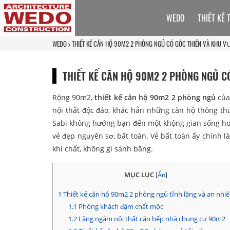
WEDO
THIẾT KẾ 
WEDO
THIẾT KẾ CĂN HỘ 90M2 2 PHÒNG NGỦ CÓ GÓC THIỀN VÀ KHU 
THIẾT KẾ CĂN HỘ 90M2 2 PHÒNG NGỦ C
Rộng 90m2,
thiết kế căn hộ 90m2 2 phòng ngủ
của 
nội thất độc đáo, khác hẳn những căn hộ thông t
Sabi không hướng bạn đến một khộng gian sống hoà
vẻ đẹp nguyên sơ, bất toàn. Vẻ bất toàn ấy chính l
khí chất, không gì sánh bằng.
MỤC LỤC
[
Ẩn
]
1
Thiết kế căn hộ 90m2 2 phòng ngủ tĩnh lặng và an nhi
1.1
Phòng khách đậm chất mộc
1.2
Lặng ngắm nội thất căn bếp nhà chung cư 90m2