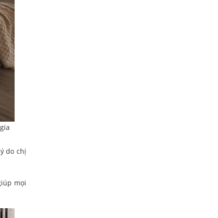
gia
ý do chị
giúp mọi