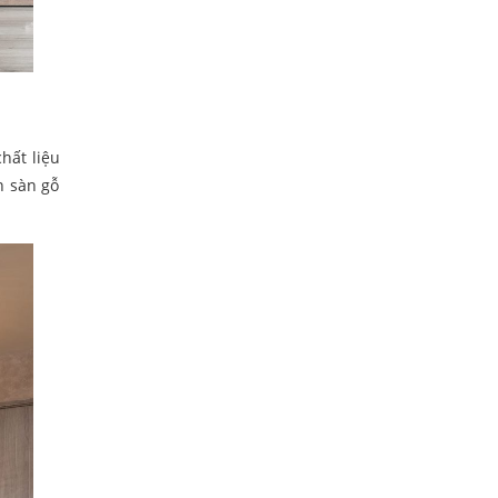
hất liệu
n sàn gỗ