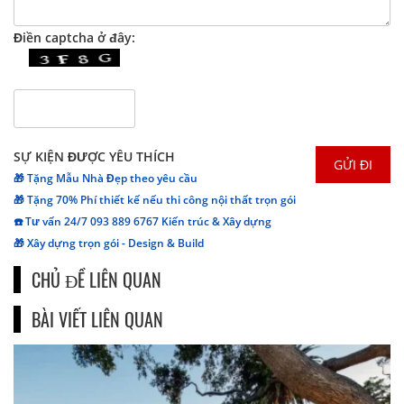
Điền captcha ở đây:
SỰ KIỆN ĐƯỢC YÊU THÍCH
🎁 Tặng Mẫu Nhà Đẹp theo yêu cầu
🎁 Tặng 70% Phí thiết kế nếu thi công nội thất trọn gói
☎️ Tư vấn 24/7 093 889 6767 Kiến trúc & Xây dựng
🎁 Xây dựng trọn gói - Design & Build
CHỦ ĐỀ LIÊN QUAN
BÀI VIẾT LIÊN QUAN