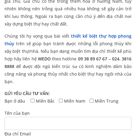
gia chủ. Gia chủ có thể trồng thêm hoa ở hướng Nam, tuy
nhiên không nên trồng quá nhiều hoa không sẽ gây cản trở
khí lưu thông. Ngoài ra bạn cũng cần chú ý đến địa chất nơi
xây dựng biệt thự hay chất đất.
Chúng tôi hy vọng qua bài viết
thiết kế biệt thự hợp phong
thủy
trên sẽ giúp bạn tránh được những lỗi phong thủy khi
xây biệt thự/nhà. Nếu bạn đang muốn tìm địa chỉ thiết kế phù
hợp hãy liên hệ
WEDO
theo hotline
09 38 89 67 67 – 024. 3816
8888
để được đội ngũ kiến trúc sư có kinh nghiệm đảm bảo
công năng và phong thủy nhất cho biệt thự hay ngôi nhà của
bạn.
GỬI YÊU CẦU TƯ VẤN:
Bạn ở đâu
Miền Bắc
Miền Nam
Miền Trung
Tên của bạn
Địa chỉ Email