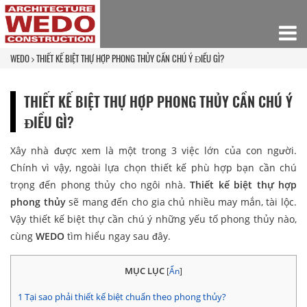
WEDO
THIẾT KẾ BIỆT THỰ HỢP PHONG THỦY CẦN CHÚ Ý ĐIỀU GÌ?
THIẾT KẾ BIỆT THỰ HỢP PHONG THỦY CẦN CHÚ Ý
ĐIỀU GÌ?
Xây nhà được xem là một trong 3 việc lớn của con người.
Chính vì vậy, ngoài lựa chọn thiết kế phù hợp bạn cần chú
trọng đến phong thủy cho ngôi nhà.
Thiết kế biệt thự hợp
phong thủy
sẽ mang đến cho gia chủ nhiều may mắn, tài lộc.
Vậy thiết kế biệt thự cần chú ý những yếu tố phong thủy nào,
cùng
WEDO
tìm hiểu ngay sau đây.
MỤC LỤC
[
Ẩn
]
1
Tại sao phải thiết kế biệt chuẩn theo phong thủy?