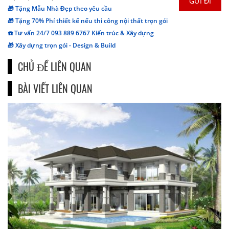
🎁 Tặng Mẫu Nhà Đẹp theo yêu cầu
🎁 Tặng 70% Phí thiết kế nếu thi công nội thất trọn gói
☎️ Tư vấn 24/7 093 889 6767 Kiến trúc & Xây dựng
🎁 Xây dựng trọn gói - Design & Build
CHỦ ĐỀ LIÊN QUAN
BÀI VIẾT LIÊN QUAN