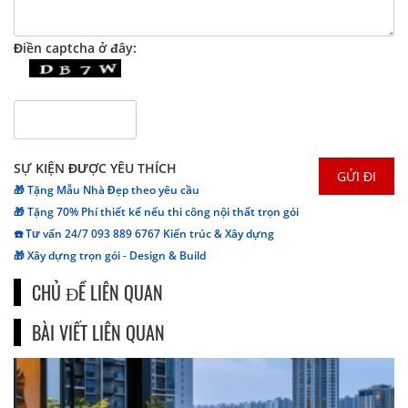
Điền captcha ở đây:
SỰ KIỆN ĐƯỢC YÊU THÍCH
🎁 Tặng Mẫu Nhà Đẹp theo yêu cầu
🎁 Tặng 70% Phí thiết kế nếu thi công nội thất trọn gói
☎️ Tư vấn 24/7 093 889 6767 Kiến trúc & Xây dựng
🎁 Xây dựng trọn gói - Design & Build
CHỦ ĐỀ LIÊN QUAN
BÀI VIẾT LIÊN QUAN