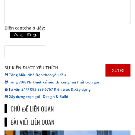
Điền captcha ở đây:
SỰ KIỆN ĐƯỢC YÊU THÍCH
🎁 Tặng Mẫu Nhà Đẹp theo yêu cầu
🎁 Tặng 70% Phí thiết kế nếu thi công nội thất trọn gói
☎️ Tư vấn 24/7 093 889 6767 Kiến trúc & Xây dựng
🎁 Xây dựng trọn gói - Design & Build
CHỦ ĐỀ LIÊN QUAN
BÀI VIẾT LIÊN QUAN