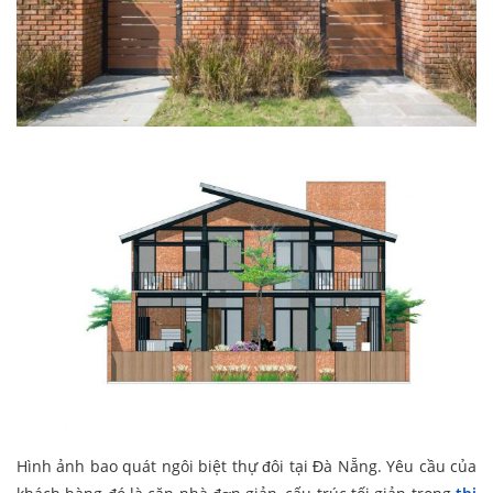
Hình ảnh bao quát ngôi biệt thự đôi tại Đà Nẵng. Yêu cầu của