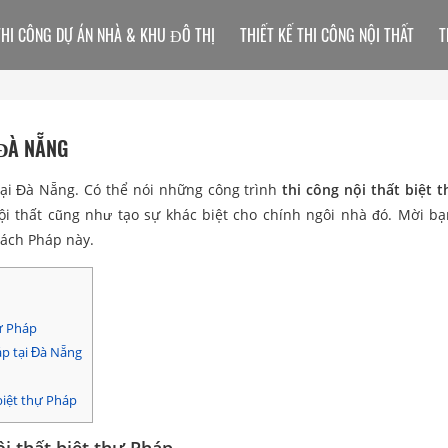
THI CÔNG DỰ ÁN NHÀ & KHU ĐÔ THỊ
THIẾT KẾ THI CÔNG NỘI THẤT
T
 ĐÀ NẴNG
tại Đà Nẵng. Có thể nói những công trình
thi công nội thất biệt 
ội thất cũng như tạo sự khác biệt cho chính ngôi nhà đó. Mời b
ách Pháp này.
ự Pháp
áp tại Đà Nẵng
biệt thự Pháp