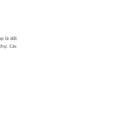
p là đất
thự. Các