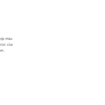
 hợp màu
trúc của
ơn.