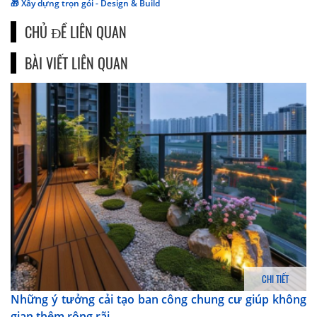
🎁 Xây dựng trọn gói - Design & Build
CHỦ ĐỀ LIÊN QUAN
BÀI VIẾT LIÊN QUAN
CHI TIẾT
Những ý tưởng cải tạo ban công chung cư giúp không
gian thêm rộng rãi