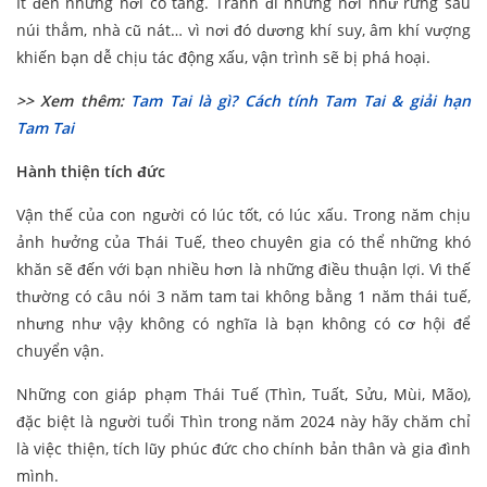
Ít đến những nơi có tang. Tránh đi những nơi như rừng sâu
núi thẳm, nhà cũ nát… vì nơi đó dương khí suy, âm khí vượng
khiến bạn dễ chịu tác động xấu, vận trình sẽ bị phá hoại.
>> Xem thêm:
Tam Tai là gì? Cách tính Tam Tai & giải hạn
Tam Tai
Hành thiện tích đức
Vận thế của con người có lúc tốt, có lúc xấu. Trong năm chịu
ảnh hưởng của Thái Tuế, theo chuyên gia có thể những khó
khăn sẽ đến với bạn nhiều hơn là những điều thuận lợi. Vì thế
thường có câu nói 3 năm tam tai không bằng 1 năm thái tuế,
nhưng như vậy không có nghĩa là bạn không có cơ hội để
chuyển vận.
Những con giáp phạm Thái Tuế (Thìn, Tuất, Sửu, Mùi, Mão),
đặc biệt là người tuổi Thìn trong năm 2024 này hãy chăm chỉ
là việc thiện, tích lũy phúc đức cho chính bản thân và gia đình
mình.