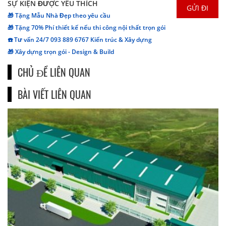
SỰ KIỆN ĐƯỢC YÊU THÍCH
🎁 Tặng Mẫu Nhà Đẹp theo yêu cầu
🎁 Tặng 70% Phí thiết kế nếu thi công nội thất trọn gói
☎️ Tư vấn 24/7 093 889 6767 Kiến trúc & Xây dựng
🎁 Xây dựng trọn gói - Design & Build
CHỦ ĐỀ LIÊN QUAN
BÀI VIẾT LIÊN QUAN