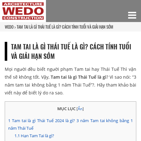
WEDO
TAM TAI LÀ GÌ THÁI TUẾ LÀ GÌ? CÁCH TÍNH TUỔI VÀ GIẢI HẠN SỚM
TAM TAI LÀ GÌ THÁI TUẾ LÀ GÌ? CÁCH TÍNH TUỔI
VÀ GIẢI HẠN SỚM
Mọi người đều biết người phạm Tam tai hay Thái Tuế Thì vận
thế sẽ không tốt. Vậy,
Tam tai là gì Thái Tuế là gì
? Vì sao nói: “3
năm tam tai không bằng 1 năm Thái Tuế”?. Hãy tham khảo bài
viết này để biết lý do ra sao.
MỤC LỤC
[
Ẩn
]
1
Tam tai là gì Thái Tuế 2024 là gì? 3 năm Tam tai không bằng 1
năm Thái Tuế
1.1
Hạn Tam Tai là gì?