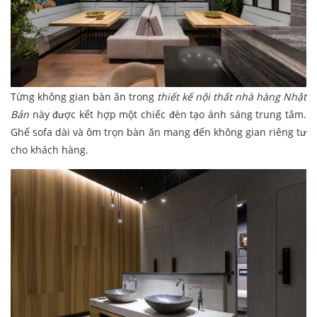
Từng không gian bàn ăn trong
thiết kế nội thất nhà hàng Nhật
Bản
này được kết hợp một chiếc đèn tạo ánh sáng trung tâm.
Ghế sofa dài và ôm trọn bàn ăn mang đến không gian riêng tư
cho khách hàng.