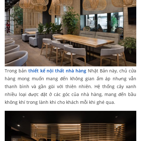
Trong bản
thiết kế nội thất nhà hàng
Nhật Bản này, chủ cửa
hàng mong muốn mang đến không gian ấm áp nhưng vẫn
thanh bình và gần gũi với thiên nhiên. Hệ thống cây xanh
nhiều loại được đặt ở các góc của nhà hàng, mang đến bầu
không khí trong lành khi cho khách mỗi khi ghé qua.