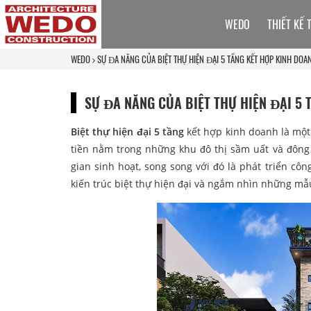
WEDO
THIẾT KẾ 
WEDO
SỰ ĐA NĂNG CỦA BIỆT THỰ HIỆN ĐẠI 5 TẦNG KẾT HỢP KINH DOA
SỰ ĐA NĂNG CỦA BIỆT THỰ HIỆN ĐẠI 5 
Biệt thự hiện đại 5 tầng
kết hợp kinh doanh là một
tiền nằm trong những khu đô thị sầm uất và đông 
gian sinh hoạt, song song với đó là phát triển cô
kiến trúc biệt thự hiện đại và ngắm nhìn những mẫ