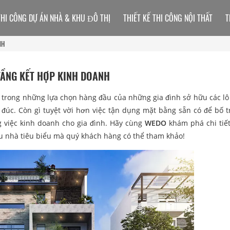
THI CÔNG DỰ ÁN NHÀ & KHU ĐÔ THỊ
THIẾT KẾ THI CÔNG NỘI THẤT
T
NH
TẦNG KẾT HỢP KINH DOANH
 trong những lựa chọn hàng đầu của những gia đình sở hữu các lô
đúc. Còn gì tuyệt vời hơn việc tận dụng mặt bằng sẵn có để bố t
ng việc kinh doanh cho gia đình. Hãy cùng
WEDO
khám phá chi tiế
u nhà tiêu biểu mà quý khách hàng có thể tham khảo!