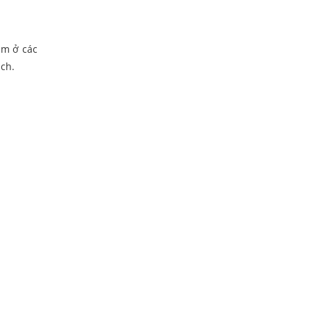
ằm ở các
ách.