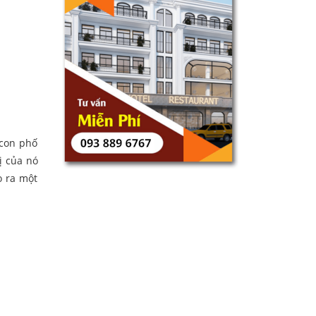
 con phố
ị của nó
o ra một