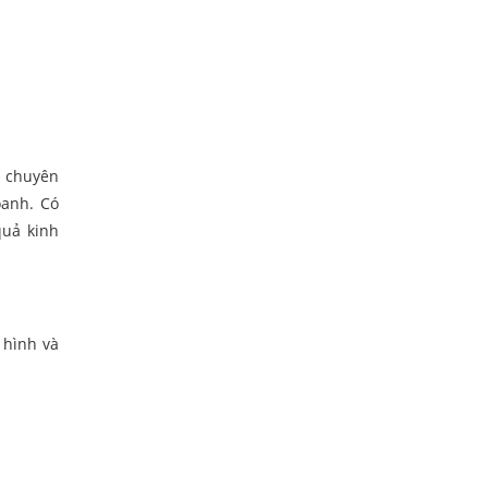
à chuyên
oanh. Có
quả kinh
 hình và