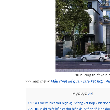
Xu hướng thiết kế bi
>>> Xem thêm:
Mẫu thiết kế quán cafe kết hợp nhà
MỤC LỤC
[
Ẩn
]
1
1. Sơ lược về biệt thự hiện đại 5 tầng kết hợp kinh doa
2
2. Lưu ý khi thiết kế biệt thự hiện đại 5 tầng để kinh d