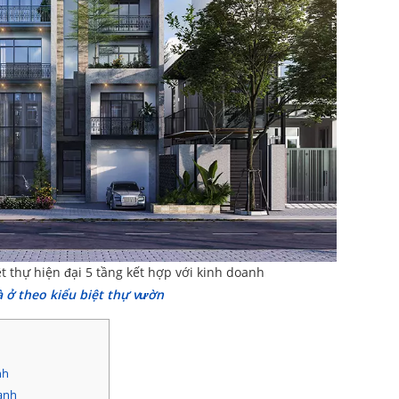
ệt thự hiện đại 5 tầng kết hợp với kinh doanh
 ở theo kiểu biệt thự vườn
nh
oanh