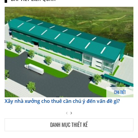
CHI TIẾT
Xây nhà xưởng cho thuê cần chú ý đến vấn đề gì?
DANH MỤC THIẾT KẾ