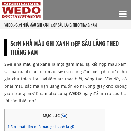
WEDO
SƠN NHÀ MÀU GHI XANH ĐẸP SÂU LẮNG THEO THÁNG NĂM
SƠN NHÀ MÀU GHI XANH ĐẸP SÂU LẮNG THEO
THÁNG NĂM
Sơn nhà màu ghi xanh
là một gam màu lạ, kết hợp màu xám
và màu xanh tạo nên màu sơn vô cùng đặc biệt, phù hợp cho
gia chủ thích trải nghiệm sự khác biệt, sáng tạo. Vậy đây có
phải màu sắc mà bạn đang muốn đo ni đóng giày cho không
gian trong mơ? Khám phá cùng
WEDO
ngay để tìm ra câu trả
lời cần thiết nhé!
MỤC LỤC
[
Ẩn
]
1
Sơn mặt tiền nhà màu ghi xanh là gì?