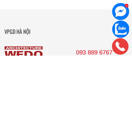
VPGD HÀ NỘI
36 Hoàng Cầu, tầng 10 Tòa nhà Anh Minh, Quận Đống Đa, Hà
Nội.
Tel: 024. 38 16 8888
Hotline: 09 38 89 67 67
Email: wedojsc@wedo.vn
VPGD TP.HCM