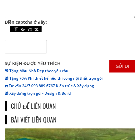
Điền captcha ở đây:
SỰ KIỆN ĐƯỢC YÊU THÍCH
🎁 Tặng Mẫu Nhà Đẹp theo yêu cầu
🎁 Tặng 70% Phí thiết kế nếu thi công nội thất trọn gói
☎️ Tư vấn 24/7 093 889 6767 Kiến trúc & Xây dựng
🎁 Xây dựng trọn gói - Design & Build
CHỦ ĐỀ LIÊN QUAN
BÀI VIẾT LIÊN QUAN