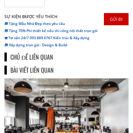
SỰ KIỆN ĐƯỢC YÊU THÍCH
🎁 Tặng Mẫu Nhà Đẹp theo yêu cầu
🎁 Tặng 70% Phí thiết kế nếu thi công nội thất trọn gói
☎️ Tư vấn 24/7 093 889 6767 Kiến trúc & Xây dựng
🎁 Xây dựng trọn gói - Design & Build
CHỦ ĐỀ LIÊN QUAN
BÀI VIẾT LIÊN QUAN