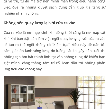
từ vũ trụ, từ đó mà trở nên minh mẫn trong điều hành công
việc, đưa ra những quyết sách đúng đắn giúp gia tăng sự
nghiệp nhanh chóng.
Không nên quay lưng lại với cửa ra vào
Cửa ra vào là nơi nạp sinh khí đồng thời cũng là nơi nạp sát
khí. Khi bạn đặt bàn làm việc ngồi quay lưng lại với cửa ra vào
sẽ tạo ra thế ngồi không có “điểm tựa”, điều này dễ dẫn tới
cảm giác ớn lạnh sống lưng do luồng sát khi gây nên. Đôi khi
những tạp âm bất thình lình tạt vào phòng cũng dễ khiến bạn
giật mình, căng thẳng, tâm trí rối loạn dẫn tới những phản
ứng tiêu cực không hay.