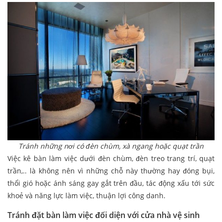
Tránh những nơi có đèn chùm, xà ngang hoặc quạt trần
Việc kê bàn làm việc dưới đèn chùm, đèn treo trang trí, quạt
trần,.. là không nên vì những chỗ này thường hay đóng bụi,
thổi gió hoặc ánh sáng gay gắt trên đầu, tác động xấu tới sức
khoẻ và năng lực làm việc, thuận lợi công danh.
Tránh đặt bàn làm việc đối diện với cửa nhà vệ sinh