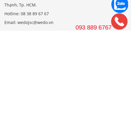
Thạnh, Tp. HCM.
Hotline: 08 38 89 67 67
Email: wedojsc@wedo.vn
THIẾT KẾ
Nhà Cấp 4 Mái Thái
Mẫu Nhà Cấp 4 Có Gác Lửng
Nhà Cấp 4 Nông Thôn
Nhà 2 Tầng Mái Thái
Mẫu Nhà 2 Tầng Nông Thôn
Mẫu Nhà Ống Đẹp 3 Tầng
Mẫu Nhà 3 Tầng Đẹp Nhất
THI CÔNG
Công Ty Xây Dựng
Nội Thất Phòng Khách