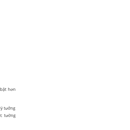
 bật hơn
lý tưởng
ức tường