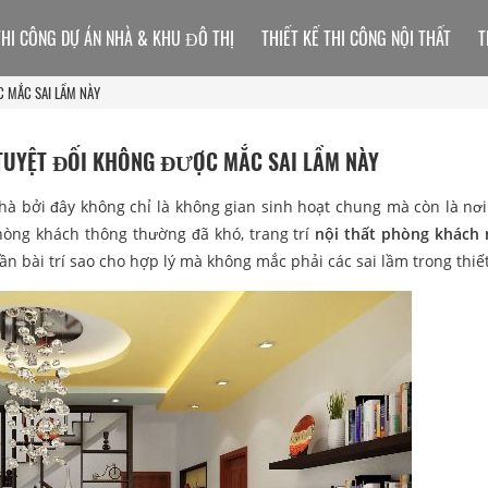
THI CÔNG DỰ ÁN NHÀ & KHU ĐÔ THỊ
THIẾT KẾ THI CÔNG NỘI THẤT
T
 MẮC SAI LẦM NÀY
TUYỆT ĐỐI KHÔNG ĐƯỢC MẮC SAI LẦM NÀY
hà bởi đây không chỉ là không gian sinh hoạt chung mà còn là nơi
phòng khách thông thường đã khó, trang trí
nội thất phòng khách
n bài trí sao cho hợp lý mà không mắc phải các sai lầm trong thiết