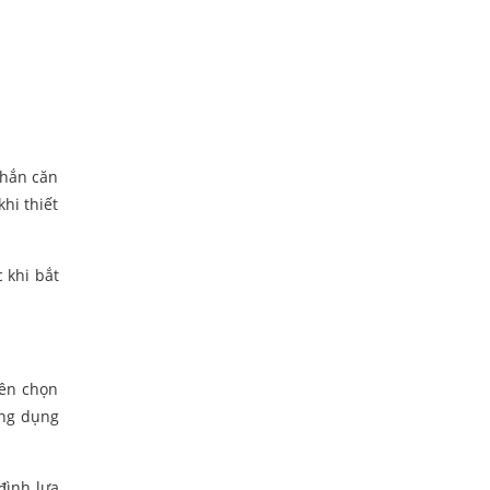
chắn căn
hi thiết
 khi bắt
nên chọn
ông dụng
đình lựa