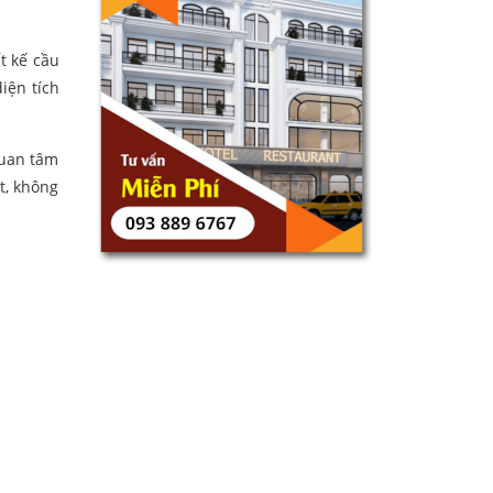
t kế cầu
iện tích
quan tâm
t, không