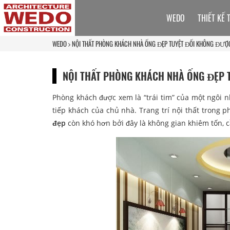
WEDO
THIẾT KẾ 
WEDO
NỘI THẤT PHÒNG KHÁCH NHÀ ỐNG ĐẸP TUYỆT ĐỐI KHÔNG ĐƯỢC
NỘI THẤT PHÒNG KHÁCH NHÀ ỐNG ĐẸP 
Phòng khách được xem là “trái tim” của một ngôi n
tiếp khách của chủ nhà. Trang trí nội thất trong 
đẹp
còn khó hơn bởi đây là không gian khiêm tốn, cầ