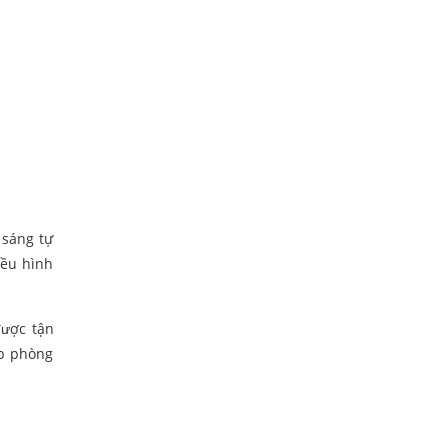
 sáng tự
iều hình
được tận
úp phòng