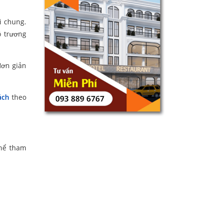
i chung.
ô trương
đơn giản
ách
theo
thể tham