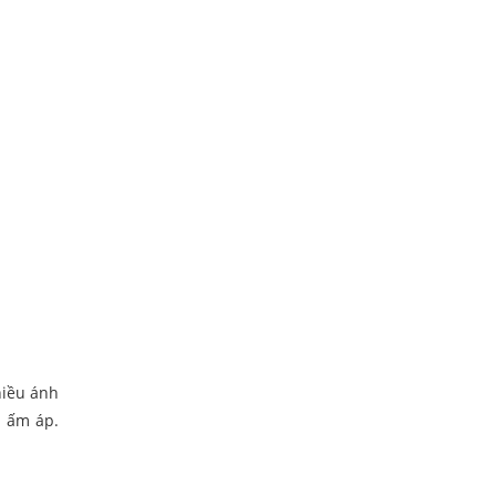
hiều ánh
n ấm áp.