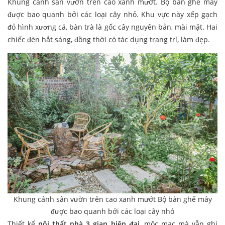
Khung cảnh sân vườn trên cao xanh mướt. Bộ bàn ghế mây
được bao quanh bởi các loại cây nhỏ. Khu vực này xếp gạch
đỏ hình xương cá, bàn trà là gốc cây nguyên bản, mài mặt. Hai
chiếc đèn hắt sáng, đồng thời có tác dụng trang trí, làm đẹp.
Khung cảnh sân vườn trên cao xanh mướt Bộ bàn ghế mây
được bao quanh bởi các loại cây nhỏ
Thiết kế
nội thất nhà 3 gian hiện đại
, mộc mạc mà vẫn ghi