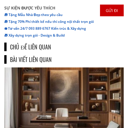
SỰ KIỆN ĐƯỢC YÊU THÍCH
🎁 Tặng Mẫu Nhà Đẹp theo yêu cầu
🎁 Tặng 70% Phí thiết kế nếu thi công nội thất trọn gói
☎️ Tư vấn 24/7 093 889 6767 Kiến trúc & Xây dựng
🎁 Xây dựng trọn gói - Design & Build
CHỦ ĐỀ LIÊN QUAN
BÀI VIẾT LIÊN QUAN