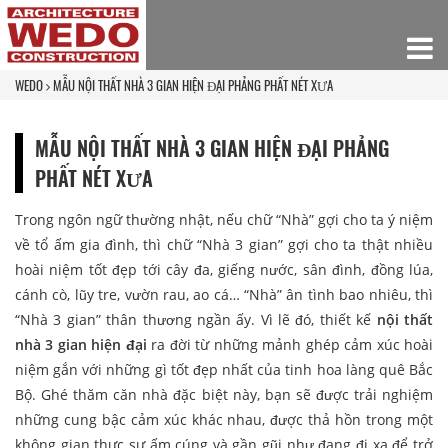
WEDO
MẪU NỘI THẤT NHÀ 3 GIAN HIỆN ĐẠI PHẢNG PHẤT NÉT XƯA
MẪU NỘI THẤT NHÀ 3 GIAN HIỆN ĐẠI PHẢNG
PHẤT NÉT XƯA
Trong ngôn ngữ thường nhật, nếu chữ “Nhà” gợi cho ta ý niệm
về tổ ấm gia đình, thì chữ “Nhà 3 gian” gợi cho ta thật nhiều
hoài niệm tốt đẹp tới cây đa, giếng nước, sân đình, đồng lúa,
cánh cò, lũy tre, vườn rau, ao cá… “Nhà” ân tình bao nhiêu, thì
“Nhà 3 gian” thân thương ngần ấy. Vì lẽ đó, thiết kế
nội thất
nhà 3 gian hiện đại
ra đời từ những mảnh ghép cảm xúc hoài
niệm gắn với những gì tốt đẹp nhất của tinh hoa làng quê Bắc
Bộ. Ghé thăm căn nhà đặc biệt này, bạn sẽ được trải nghiệm
những cung bậc cảm xúc khác nhau, được thả hồn trong một
không gian thực sự ấm cúng và gần gũi như đang đi xa để trở