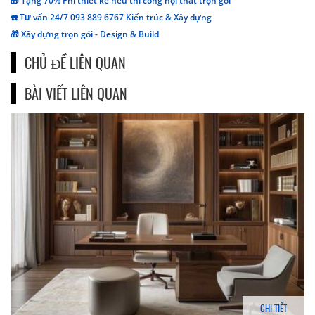
🎁 Tặng 70% Phí thiết kế nếu thi công nội thất trọn gói
☎️ Tư vấn 24/7 093 889 6767 Kiến trúc & Xây dựng
🎁 Xây dựng trọn gói - Design & Build
CHỦ ĐỀ LIÊN QUAN
BÀI VIẾT LIÊN QUAN
CHI TIẾT