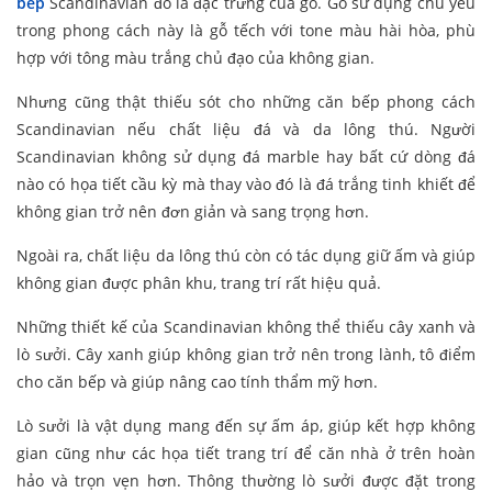
bếp
Scandinavian đó là đặc trưng của gỗ. Gỗ sử dụng chủ yếu
trong phong cách này là gỗ tếch với tone màu hài hòa, phù
hợp với tông màu trắng chủ đạo của không gian.
Nhưng cũng thật thiếu sót cho những căn bếp phong cách
Scandinavian nếu chất liệu đá và da lông thú. Người
Scandinavian không sử dụng đá marble hay bất cứ dòng đá
nào có họa tiết cầu kỳ mà thay vào đó là đá trắng tinh khiết để
không gian trở nên đơn giản và sang trọng hơn.
Ngoài ra, chất liệu da lông thú còn có tác dụng giữ ấm và giúp
không gian được phân khu, trang trí rất hiệu quả.
Những thiết kế của Scandinavian không thể thiếu cây xanh và
lò sưởi. Cây xanh giúp không gian trở nên trong lành, tô điểm
cho căn bếp và giúp nâng cao tính thẩm mỹ hơn.
Lò sưởi là vật dụng mang đến sự ấm áp, giúp kết hợp không
gian cũng như các họa tiết trang trí để căn nhà ở trên hoàn
hảo và trọn vẹn hơn. Thông thường lò sưởi được đặt trong