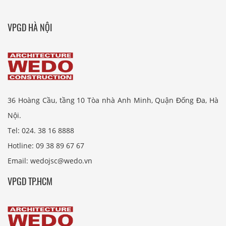
VPGD HÀ NỘI
36 Hoàng Cầu, tầng 10 Tòa nhà Anh Minh, Quận Đống Đa, Hà
Nội.
Tel: 024. 38 16 8888
Hotline: 09 38 89 67 67
Email: wedojsc@wedo.vn
VPGD TP.HCM