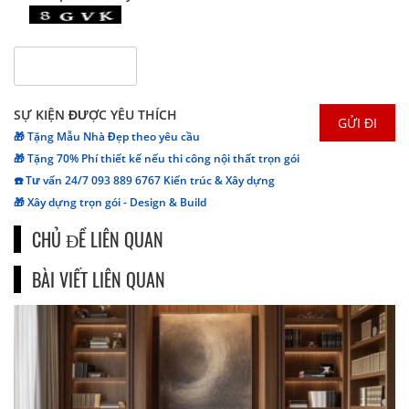
SỰ KIỆN ĐƯỢC YÊU THÍCH
🎁 Tặng Mẫu Nhà Đẹp theo yêu cầu
🎁 Tặng 70% Phí thiết kế nếu thi công nội thất trọn gói
☎️ Tư vấn 24/7 093 889 6767 Kiến trúc & Xây dựng
🎁 Xây dựng trọn gói - Design & Build
CHỦ ĐỀ LIÊN QUAN
BÀI VIẾT LIÊN QUAN