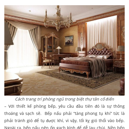
Cách trang trí phòng ngủ trong biệt thự tân cổ điển
– Với thiết kế phòng bếp, yêu cầu đầu tiên đó là sự thông
thoáng và sạch sẽ. Bếp nấu phải “tàng phong tụ khí” tức là
phải tránh gió để tụ được khí, vì vậy, tối kỵ gió thổi vào bếp.
Ngoài ra, bếp nấu nên ốp gạch kính để dễ lau chùi. Nền bếp