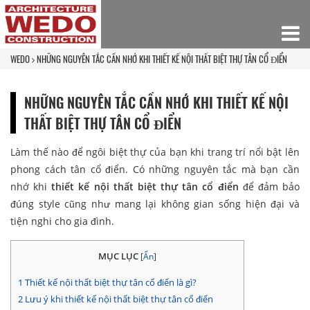
WEDO
NHỮNG NGUYÊN TẮC CẦN NHỚ KHI THIẾT KẾ NỘI THẤT BIỆT THỰ TÂN CỔ ĐIỂN
NHỮNG NGUYÊN TẮC CẦN NHỚ KHI THIẾT KẾ NỘI
THẤT BIỆT THỰ TÂN CỔ ĐIỂN
Làm thế nào để ngôi biệt thự của bạn khi trang trí nổi bật lên
phong cách tân cổ điển. Có những nguyên tắc mà bạn cần
nhớ khi
thiết kế nội thất biệt thự tân cổ điển
để đảm bảo
đúng style cũng như mang lại không gian sống hiện đại và
tiện nghi cho gia đình.
MỤC LỤC
[
Ẩn
]
1
Thiết kế nội thất biệt thự tân cổ điển là gì?
2
Lưu ý khi thiết kế nội thất biệt thự tân cổ điển