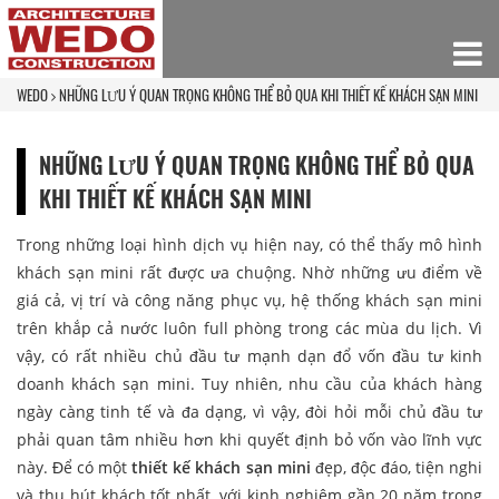
WEDO
NHỮNG LƯU Ý QUAN TRỌNG KHÔNG THỂ BỎ QUA KHI THIẾT KẾ KHÁCH SẠN MINI
NHỮNG LƯU Ý QUAN TRỌNG KHÔNG THỂ BỎ QUA
KHI THIẾT KẾ KHÁCH SẠN MINI
Trong những loại hình dịch vụ hiện nay, có thể thấy mô hình
khách sạn mini rất được ưa chuộng. Nhờ những ưu điểm về
giá cả, vị trí và công năng phục vụ, hệ thống khách sạn mini
trên khắp cả nước luôn full phòng trong các mùa du lịch. Vì
vậy, có rất nhiều chủ đầu tư mạnh dạn đổ vốn đầu tư kinh
doanh khách sạn mini. Tuy nhiên, nhu cầu của khách hàng
ngày càng tinh tế và đa dạng, vì vậy, đòi hỏi mỗi chủ đầu tư
phải quan tâm nhiều hơn khi quyết định bỏ vốn vào lĩnh vực
này. Để có một
thiết kế khách sạn mini
đẹp, độc đáo, tiện nghi
và thu hút khách tốt nhất, với kinh nghiệm gần 20 năm trong