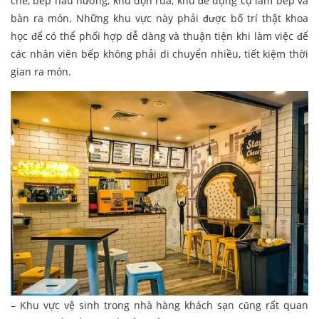
chế, bếp nấu nướng, khu dọn rửa, khu để dụng cụ làm bếp và
bàn ra món. Những khu vực này phải được bố trí thật khoa
học để có thể phối hợp dễ dàng và thuận tiện khi làm việc để
các nhân viên bếp không phải di chuyển nhiều, tiết kiệm thời
gian ra món.
– Khu vực vệ sinh trong nhà hàng khách sạn cũng rất quan