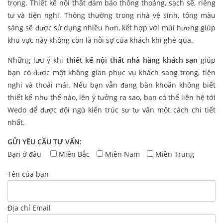
trọng. Thiết kế nội thất đảm bảo thông thoáng, sạch sẽ, riêng
tư và tiện nghi. Thông thường trong nhà vệ sinh, tông màu
sáng sẽ được sử dụng nhiều hơn, kết hợp với mùi hương giúp
khu vực này không còn là nỗi sợ của khách khi ghé qua.
Những lưu ý khi
thiết kế nội thất nhà hàng khách sạn
giúp
bạn có được một không gian phục vụ khách sang trọng, tiện
nghi và thoải mái. Nếu bạn vẫn đang băn khoăn không biết
thiết kế như thế nào, lên ý tưởng ra sao, bạn có thể liên hệ tới
Wedo để được đội ngũ kiến trúc sư tư vấn một cách chi tiết
nhất.
GỬI YÊU CẦU TƯ VẤN:
Bạn ở đâu
Miền Bắc
Miền Nam
Miền Trung
Tên của bạn
Địa chỉ Email