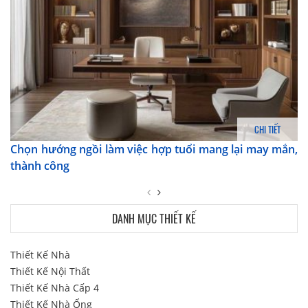
CHI TIẾT
Chọn hướng ngồi làm việc hợp tuổi mang lại may mắn,
thành công
DANH MỤC THIẾT KẾ
Thiết Kế Nhà
Thiết Kế Nội Thất
Thiết Kế Nhà Cấp 4
Thiết Kế Nhà Ống