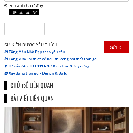
Điền captcha ở đây:
SỰ KIỆN ĐƯỢC YÊU THÍCH
🎁 Tặng Mẫu Nhà Đẹp theo yêu cầu
🎁 Tặng 70% Phí thiết kế nếu thi công nội thất trọn gói
☎️ Tư vấn 24/7 093 889 6767 Kiến trúc & Xây dựng
🎁 Xây dựng trọn gói - Design & Build
CHỦ ĐỀ LIÊN QUAN
BÀI VIẾT LIÊN QUAN