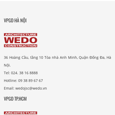
VPGD HÀ NỘI
36 Hoàng Cầu, tầng 10 Tòa nhà Anh Minh, Quận Đống Đa, Hà
Nội.
Tel: 024. 38 16 8888
Hotline: 09 38 89 67 67
Email: wedojsc@wedo.vn
VPGD TP.HCM