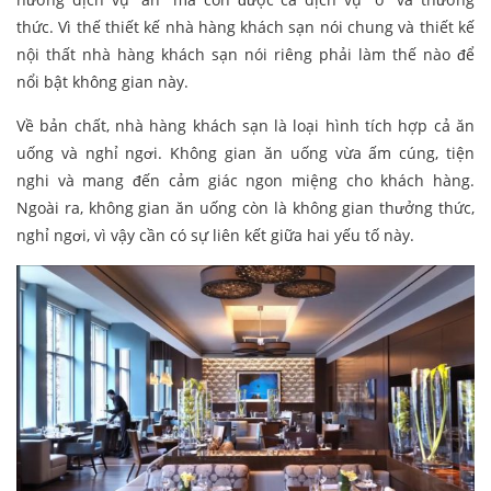
thức. Vì thế thiết kế nhà hàng khách sạn nói chung và thiết kế
nội thất nhà hàng khách sạn nói riêng phải làm thế nào để
nổi bật không gian này.
Về bản chất, nhà hàng khách sạn là loại hình tích hợp cả ăn
uống và nghỉ ngơi. Không gian ăn uống vừa ấm cúng, tiện
nghi và mang đến cảm giác ngon miệng cho khách hàng.
Ngoài ra, không gian ăn uống còn là không gian thưởng thức,
nghỉ ngơi, vì vậy cần có sự liên kết giữa hai yếu tố này.