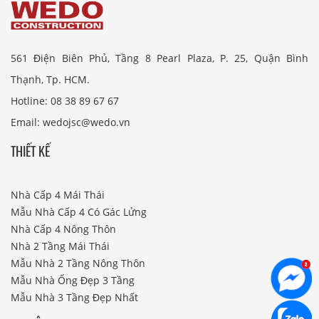
561 Điện Biên Phủ, Tầng 8 Pearl Plaza, P. 25, Quận Bình
Thạnh, Tp. HCM.
Hotline: 08 38 89 67 67
Email: wedojsc@wedo.vn
THIẾT KẾ
Nhà Cấp 4 Mái Thái
Mẫu Nhà Cấp 4 Có Gác Lửng
Nhà Cấp 4 Nông Thôn
Nhà 2 Tầng Mái Thái
Mẫu Nhà 2 Tầng Nông Thôn
Mẫu Nhà Ống Đẹp 3 Tầng
Mẫu Nhà 3 Tầng Đẹp Nhất