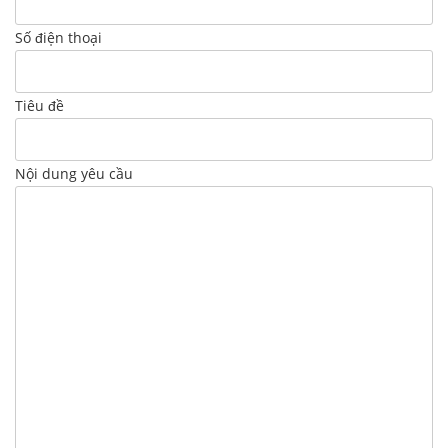
Số điện thoại
Tiêu đề
Nội dung yêu cầu