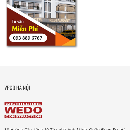
VPGD HÀ NỘI
36 Hoàng Cầu, tầng 10 Tòa nhà Anh Minh, Quận Đống Đa, Hà