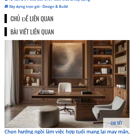
🎁 Xây dựng trọn gói - Design & Build
CHỦ ĐỀ LIÊN QUAN
BÀI VIẾT LIÊN QUAN
CHI TIẾT
Chọn hướng ngồi làm việc hợp tuổi mang lại may mắn,