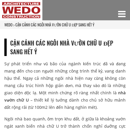
WEDO
CẬN CẢNH CÁC NGÔI NHÀ VƯỜN CHỮ U ĐẸP SANG HẾT Ý
CẬN CẢNH CÁC NGÔI NHÀ VƯỜN CHỮ U ĐẸP
SANG HẾT Ý
Sự phát triển như vũ bão của ngành kiến trúc đã và đang
mang đến cho con người những công trình thể kỷ, vang danh
hậu thế. Ngay cả những ngôi nhà hiện nay cũng không còn
mang cấu trúc hình hộp giản đơn, mà thay vào đó là những
giao diện độc lạ. Một minh chứng rõ ràng nhất chính là
nhà
vườn chữ U
– thiết kế lý tưởng dành cho chủ sở hữu mảnh
đất rộng rãi (từ 100m2 lên đến hàng nghìn mét).
Ngôi nhà bao quanh, ôm trọn khu đất, ở giữa là khoảng vườn
ngát xanh biến nhà chữ U trở thành chốn nghỉ dưỡng cực