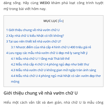
đáng sống. Hãy cùng
WEDO
khám phá loạt công trình tuyệt
mỹ trong bài viết hôm nay.
MỤC LỤC
[
Ẩn
]
1
Giới thiệu chung về nhà vườn chữ U
2
Xây nhà chữ U kiểu Nhật có tốt không?
3
Tại sao nên thiết kế nhà vườn chữ U?
3.1
Nhược điểm của nhà cấp 4 hình chữ U 400 triệu giá rẻ
4
Lưu ngay các mẫu nhà vườn chữ U đẹp mê ly sang hết ý
4.1
Mẫu nhà chữ U 1 tầng mái Thái bề thế
4.2
Mẫu nhà cấp 4 chữ U 4 phòng ngủ đẹp như biệt thự
4.3
Mẫu nhà vườn chữ U không gian mở ngập tràn ánh sáng
4.4
Mẫu nhà chữ U 4 phòng ngủ mái Nhật có sân vườn đẹp thơ
mộng
Giới thiệu chung về nhà vườn chữ U
Hiểu một cách vắn tắt và đơn giản, nhà chữ U là mẫu công