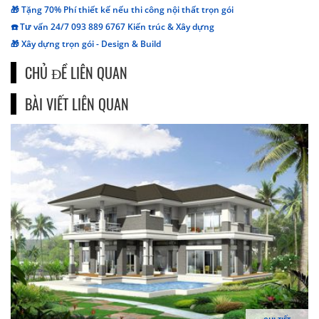
🎁 Tặng 70% Phí thiết kế nếu thi công nội thất trọn gói
☎️ Tư vấn 24/7 093 889 6767 Kiến trúc & Xây dựng
🎁 Xây dựng trọn gói - Design & Build
CHỦ ĐỀ LIÊN QUAN
BÀI VIẾT LIÊN QUAN