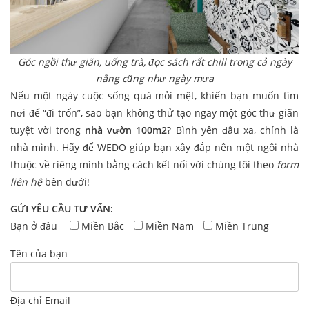
Góc ngồi thư giãn, uống trà, đọc sách rất chill trong cả ngày
nắng cũng như ngày mưa
Nếu một ngày cuộc sống quá mỏi mệt, khiến bạn muốn tìm
nơi để “đi trốn”, sao bạn không thử tạo ngay một góc thư giãn
tuyệt vời trong
nhà vườn 100m2
? Bình yên đâu xa, chính là
nhà mình. Hãy để WEDO giúp bạn xây đắp nên một ngôi nhà
thuộc về riêng mình bằng cách kết nối với chúng tôi theo
form
liên hệ
bên dưới!
GỬI YÊU CẦU TƯ VẤN:
Bạn ở đâu
Miền Bắc
Miền Nam
Miền Trung
Tên của bạn
Địa chỉ Email