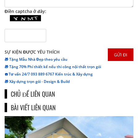
Điền captcha ở đây:
SỰ KIỆN ĐƯỢC YÊU THÍCH
🎁 Tặng Mẫu Nhà Đẹp theo yêu cầu
🎁 Tặng 70% Phí thiết kế nếu thi công nội thất trọn gói
☎️ Tư vấn 24/7 093 889 6767 Kiến trúc & Xây dựng
🎁 Xây dựng trọn gói - Design & Build
CHỦ ĐỀ LIÊN QUAN
BÀI VIẾT LIÊN QUAN