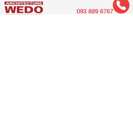
561 Điện Biên Phủ, Tầng 8 Pearl Plaza, P. 25, Quận Bình
Thạnh, Tp. HCM.
Hotline: 08 38 89 67 67
Email: wedojsc@wedo.vn
THIẾT KẾ
Nhà Cấp 4 Mái Thái
Mẫu Nhà Cấp 4 Có Gác Lửng
Nhà Cấp 4 Nông Thôn
Nhà 2 Tầng Mái Thái
Mẫu Nhà 2 Tầng Nông Thôn
Mẫu Nhà Ống Đẹp 3 Tầng
Mẫu Nhà 3 Tầng Đẹp Nhất