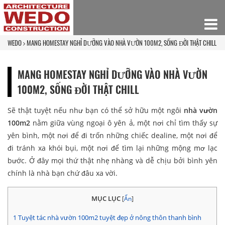
WEDO
MANG HOMESTAY NGHỈ DƯỠNG VÀO NHÀ VƯỜN 100M2, SỐNG ĐỜI THẬT CHILL
MANG HOMESTAY NGHỈ DƯỠNG VÀO NHÀ VƯỜN
100M2, SỐNG ĐỜI THẬT CHILL
Sẽ thật tuyệt nếu như bạn có thể sở hữu một ngôi
nhà vườn
100m2
nằm giữa vùng ngoại ô yên ả, một nơi chỉ tìm thấy sự
yên bình, một nơi để đi trốn những chiếc dealine, một nơi để
đi tránh xa khói bụi, một nơi để tìm lại những mộng mơ lạc
bước. Ở đây mọi thứ thật nhẹ nhàng và dễ chịu bởi bình yên
chính là nhà bạn chứ đâu xa vời.
MỤC LỤC
[
Ẩn
]
1
Tuyệt tác nhà vườn 100m2 tuyệt đẹp ở nông thôn thanh bình