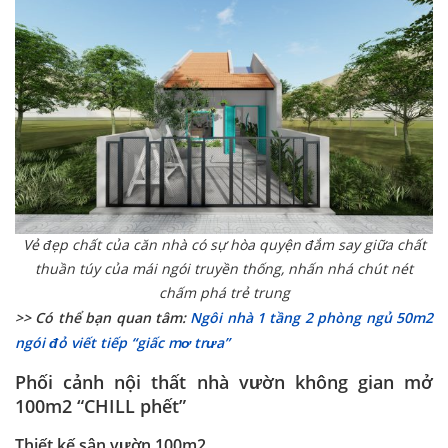
Vẻ đẹp chất của căn nhà có sự hòa quyện đắm say giữa chất
thuần túy của mái ngói truyền thống, nhấn nhá chút nét
chấm phá trẻ trung
>> Có thể bạn quan tâm:
Ngôi nhà 1 tầng 2 phòng ngủ 50m2
ngói đỏ viết tiếp “giấc mơ trưa”
Phối cảnh nội thất nhà vườn không gian mở
100m2 “CHILL phết”
Thiết kế sân vườn 100m2