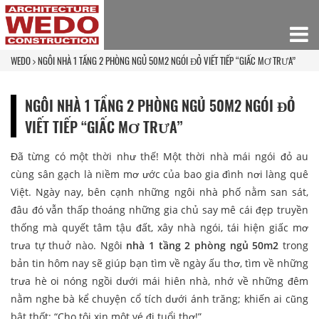
WEDO
NGÔI NHÀ 1 TẦNG 2 PHÒNG NGỦ 50M2 NGÓI ĐỎ VIẾT TIẾP “GIẤC MƠ TRƯA”
NGÔI NHÀ 1 TẦNG 2 PHÒNG NGỦ 50M2 NGÓI ĐỎ
VIẾT TIẾP “GIẤC MƠ TRƯA”
Đã từng có một thời như thế! Một thời nhà mái ngói đỏ au
cùng sân gạch là niềm mơ ước của bao gia đình nơi làng quê
Việt. Ngày nay, bên cạnh những ngôi nhà phố nằm san sát,
đâu đó vẫn thấp thoáng những gia chủ say mê cái đẹp truyền
thống mà quyết tâm tậu đất, xây nhà ngói, tái hiện giấc mơ
trưa tự thuở nào. Ngôi
nhà 1 tầng 2 phòng ngủ 50m2
trong
bản tin hôm nay sẽ giúp bạn tìm về ngày ấu thơ, tìm về những
trưa hè oi nóng ngồi dưới mái hiên nhà, nhớ về những đêm
nằm nghe bà kể chuyện cổ tích dưới ánh trăng; khiến ai cũng
bật thốt: “Cho tôi xin một vé đi tuổi thơ!”.