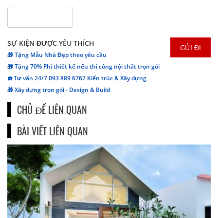
SỰ KIỆN ĐƯỢC YÊU THÍCH
🎁 Tặng Mẫu Nhà Đẹp theo yêu cầu
🎁 Tặng 70% Phí thiết kế nếu thi công nội thất trọn gói
☎️ Tư vấn 24/7 093 889 6767 Kiến trúc & Xây dựng
🎁 Xây dựng trọn gói - Design & Build
CHỦ ĐỀ LIÊN QUAN
BÀI VIẾT LIÊN QUAN