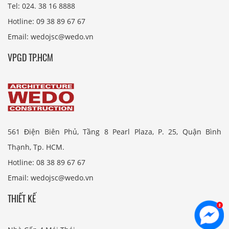
Tel: 024. 38 16 8888
Hotline: 09 38 89 67 67
Email: wedojsc@wedo.vn
VPGD TP.HCM
561 Điện Biên Phủ, Tầng 8 Pearl Plaza, P. 25, Quận Bình
Thạnh, Tp. HCM.
Hotline: 08 38 89 67 67
Email: wedojsc@wedo.vn
THIẾT KẾ