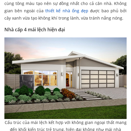
cùng tông màu tạo nên sự đồng nhất cho cả căn nhà. Không
gian bên ngoài của
thiết kế nhà ống đẹp
được bao phủ bởi
cây xanh vừa tạo không khí trong lành, vừa tránh nắng nóng.
Nhà cấp 4 mái lệch hiện đại
Cấu trúc của mái lệch kết hợp với không gian ngoại thất mang
đến khối kiến trúc trẻ trung, hiện đại không như mái nhà