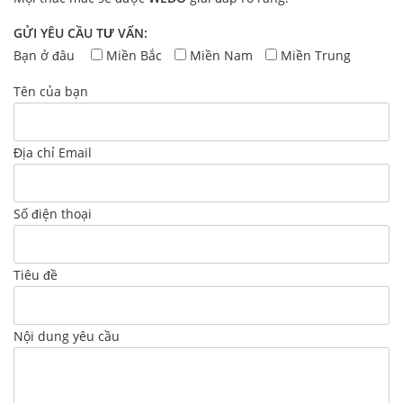
GỬI YÊU CẦU TƯ VẤN:
Bạn ở đâu
Miền Bắc
Miền Nam
Miền Trung
Tên của bạn
Địa chỉ Email
Số điện thoại
Tiêu đề
Nội dung yêu cầu