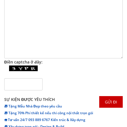
Điền captcha ở đây:
SỰ KIỆN ĐƯỢC YÊU THÍCH
🎁 Tặng Mẫu Nhà Đẹp theo yêu cầu
🎁 Tặng 70% Phí thiết kế nếu thi công nội thất trọn gói
☎️ Tư vấn 24/7 093 889 6767 Kiến trúc & Xây dựng
🎁 Xây dựng trọn gói - Design & Build