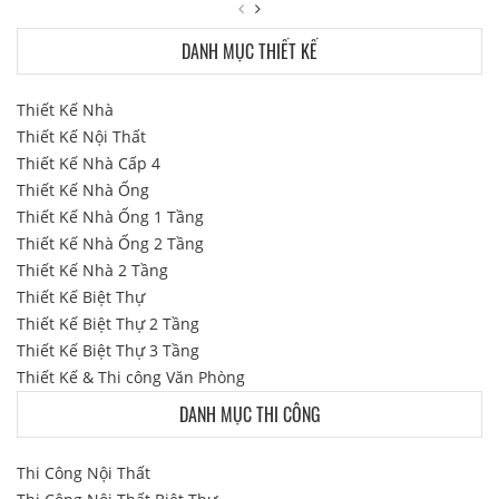
DANH MỤC THIẾT KẾ
Thiết Kế Nhà
Thiết Kế Nội Thất
Thiết Kế Nhà Cấp 4
Thiết Kế Nhà Ống
Thiết Kế Nhà Ống 1 Tầng
Thiết Kế Nhà Ống 2 Tầng
Thiết Kế Nhà 2 Tầng
Thiết Kế Biệt Thự
Thiết Kế Biệt Thự 2 Tầng
Thiết Kế Biệt Thự 3 Tầng
Thiết Kế & Thi công Văn Phòng
DANH MỤC THI CÔNG
Thi Công Nội Thất