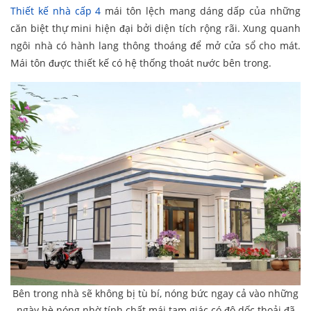
Thiết kế nhà cấp 4
mái tôn lệch mang dáng dấp của những
căn biệt thự mini hiện đại bởi diện tích rộng rãi. Xung quanh
ngôi nhà có hành lang thông thoáng để mở cửa sổ cho mát.
Mái tôn được thiết kế có hệ thống thoát nước bên trong.
Bên trong nhà sẽ không bị tù bí, nóng bức ngay cả vào những
ngày hè nóng nhờ tính chất mái tam giác có độ dốc thoải đã