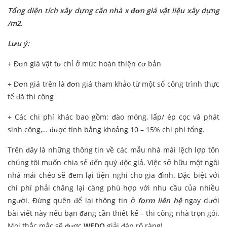
Tổng diện tích xây dựng căn nhà x đơn giá vật liệu xây dựng
/m2.
Lưu ý:
+ Đơn giá vật tư chỉ ở mức hoàn thiện cơ bản
+ Đơn giá trên là đơn giá tham khảo từ một số công trình thực
tế đã thi công
+ Các chi phí khác bao gồm: đào móng, lấp/ ép cọc và phát
sinh công,… được tính bằng khoảng 10 – 15% chi phí tổng.
Trên đây là những thông tin về các mẫu nhà mái lệch lợp tôn
chúng tôi muốn chia sẻ đến quý độc giả. Việc sở hữu một ngôi
nhà mái chéo sẽ đem lại tiện nghi cho gia đình. Đặc biệt với
chi phí phải chăng lại càng phù hợp với nhu cầu của nhiều
người. Đừng quên để lại thông tin ở
form liên hệ
ngay dưới
bài viết này nếu bạn đang cần thiết kế – thi công nhà trọn gói.
Mọi thắc mắc sẽ được
WEDO
giải đáp rõ ràng!