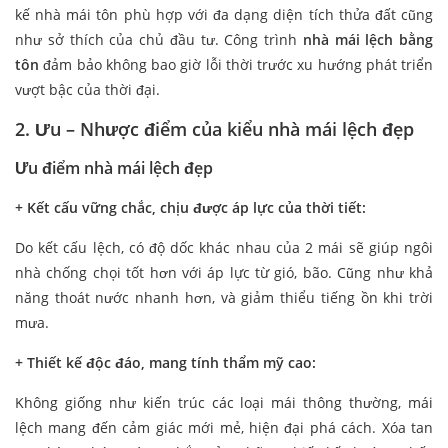
kế nhà mái tôn phù hợp với đa dạng diện tích thửa đất cũng
như sở thích của chủ đầu tư. Công trình
nhà mái lệch bằng
tôn
đảm bảo không bao giờ lỗi thời trước xu hướng phát triển
vượt bậc của thời đại.
2. Ưu – Nhược điểm của kiểu nhà mái lệch đẹp
Ưu điểm nhà mái lệch đẹp
+ Kết cấu vững chắc, chịu được áp lực của thời tiết:
Do kết cấu lệch, có độ dốc khác nhau của 2 mái sẽ giúp ngôi
nhà chống chọi tốt hơn với áp lực từ gió, bão. Cũng như khả
năng thoát nước nhanh hơn, và giảm thiểu tiếng ồn khi trời
mưa.
+ Thiết kế độc đáo, mang tính thẩm mỹ cao:
Không giống như kiến trúc các loại mái thông thường, mái
lệch mang đến cảm giác mới mẻ, hiện đại phá cách. Xóa tan