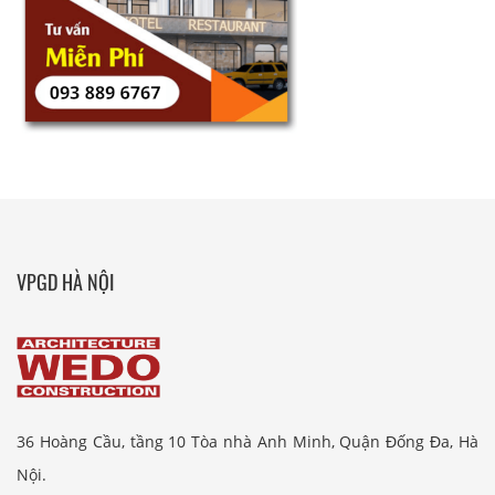
VPGD HÀ NỘI
36 Hoàng Cầu, tầng 10 Tòa nhà Anh Minh, Quận Đống Đa, Hà
Nội.