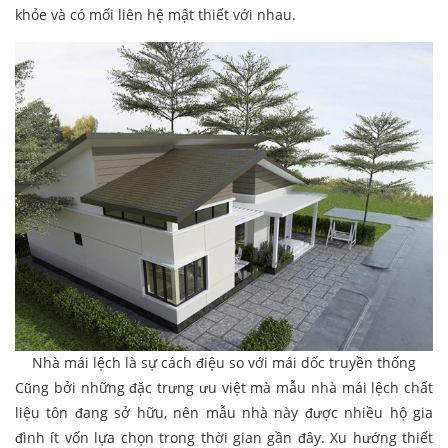
khỏe và có mối liên hệ mật thiết với nhau.
Nhà mái lệch là sự cách điệu so với mái dốc truyền thống
Cũng bởi những đặc trưng ưu việt mà mẫu nhà mái lệch chất
liệu tôn đang sở hữu, nên mẫu nhà này được nhiều hộ gia
đình ít vốn lựa chọn trong thời gian gần đây. Xu hướng thiết