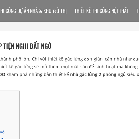
THI CÔNG DỰ ÁN NHÀ & KHU ĐÔ THỊ
THIẾT KẾ THI CÔNG NỘI THẤT
T
 TIỆN NGHI BẤT NGỜ
thành phố lớn. Chỉ với thiết kế gác lửng đơn giản, căn nhà như đ
ẽ, thiết kế gác lửng sẽ mở thêm một mặt sàn để sinh hoạt mà không
DO
khám phá những bản thiết kế
nhà gác lửng 2 phòng ngủ
siêu 
 võ