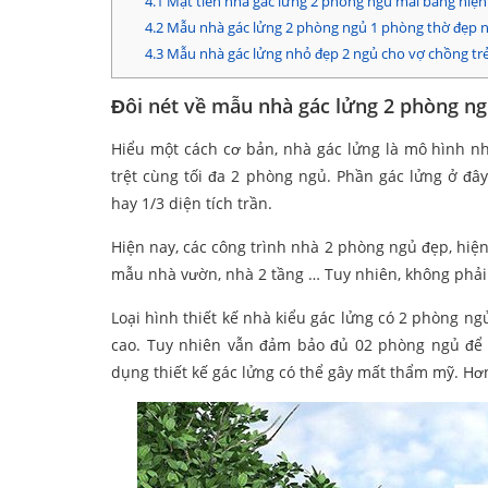
4.1
Mặt tiền nhà gác lửng 2 phòng ngủ mái bằng hiện
4.2
Mẫu nhà gác lửng 2 phòng ngủ 1 phòng thờ đẹp 
4.3
Mẫu nhà gác lửng nhỏ đẹp 2 ngủ cho vợ chồng tr
Đôi nét về mẫu nhà gác lửng 2 phòng n
Hiểu một cách cơ bản, nhà gác lửng là mô hình nh
trệt cùng tối đa 2 phòng ngủ. Phần gác lửng ở đâ
hay 1/3 diện tích trần.
Hiện nay, các công trình nhà 2 phòng ngủ đẹp, hiệ
mẫu nhà vườn, nhà 2 tầng … Tuy nhiên, không phải 
Loại hình thiết kế nhà kiểu gác lửng có 2 phòng n
cao. Tuy nhiên vẫn đảm bảo đủ 02 phòng ngủ để 
dụng thiết kế gác lửng có thể gây mất thẩm mỹ. H