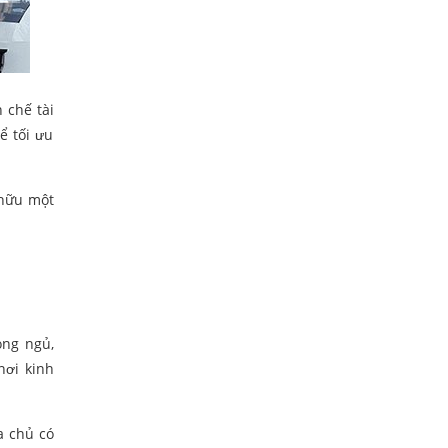
 chế tài
ể tối ưu
 hữu một
òng ngủ,
nơi kinh
a chủ có