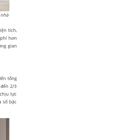
 nhà
ện tích,
 phí hơn
ông gian
đến tổng
 đến 2/3
chịu lực
à số bậc