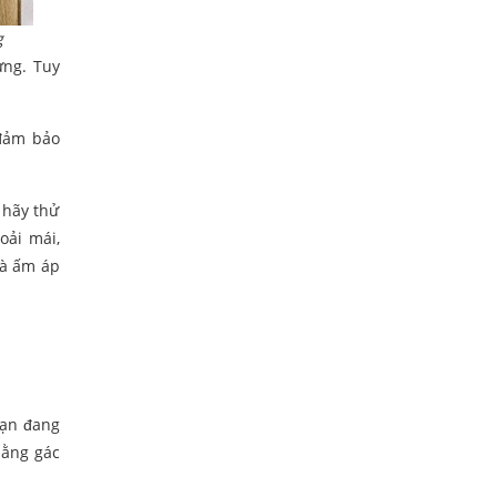
g
ửng. Tuy
 đảm bảo
 hãy thử
oải mái,
và ấm áp
bạn đang
bằng gác