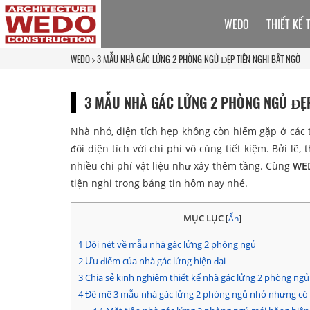
WEDO
THIẾT KẾ 
WEDO
3 MẪU NHÀ GÁC LỬNG 2 PHÒNG NGỦ ĐẸP TIỆN NGHI BẤT NGỜ
3 MẪU NHÀ GÁC LỬNG 2 PHÒNG NGỦ ĐẸP
Nhà nhỏ, diện tích hẹp không còn hiếm gặp ở các 
đôi diện tích với chi phí vô cùng tiết kiệm. Bởi l
nhiều chi phí vật liệu như xây thêm tầng. Cùng
WE
tiện nghi trong bảng tin hôm nay nhé.
MỤC LỤC
[
Ẩn
]
1
Đôi nét về mẫu nhà gác lửng 2 phòng ngủ
2
Ưu điểm của nhà gác lửng hiện đại
3
Chia sẻ kinh nghiệm thiết kế nhà gác lửng 2 phòng ngủ
4
Đê mê 3 mẫu nhà gác lửng 2 phòng ngủ nhỏ nhưng có