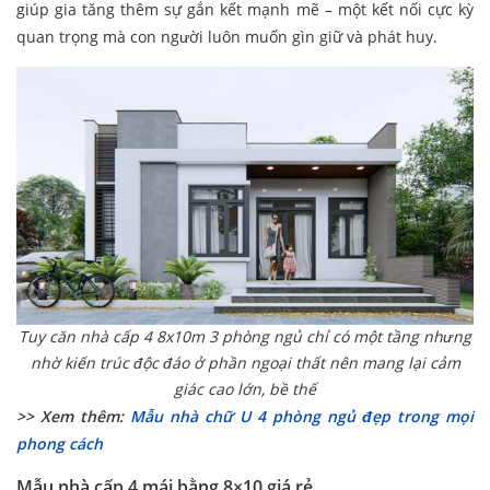
giúp gia tăng thêm sự gắn kết mạnh mẽ – một kết nối cực kỳ
quan trọng mà con người luôn muốn gìn giữ và phát huy.
Tuy căn nhà cấp 4 8x10m 3 phòng ngủ
chỉ có một tầng nhưng
nhờ kiến trúc độc đáo ở phần ngoại thất nên mang lại cảm
giác cao lớn, bề thế
>> Xem thêm:
Mẫu nhà chữ U 4 phòng ngủ đẹp trong mọi
phong cách
Mẫu nhà cấp 4 mái bằng 8×10 giá rẻ