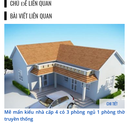
CHỦ ĐỀ LIÊN QUAN
BÀI VIẾT LIÊN QUAN
CHI TIẾT
Mê mẩn kiểu nhà cấp 4 có 3 phòng ngủ 1 phòng thờ
truyền thống