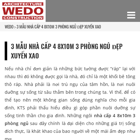
WEDO
3 MẪU NHÀ CẤP 4 8X10M 3 PHÒNG NGỦ ĐẸP XUYẾN XAO
3 MẪU NHÀ CẤP 4 8X10M 3 PHÒNG NGỦ ĐẸP
XUYẾN XAO
Nếu nhà chỉ đơn giản là những bức tường được “ráp” lại với
nhau thì đó không được gọi là nhà, đó chỉ là một khối bê tông
thô ráp. Nhà phải là nơi trú ngụ của tâm hồn, là nơi nuôi
dưỡng sự sống từ sâu thẳm bên trong chúng ta. Vì thế, để có
thể tạo nên một không gian sống đúng nghĩa cho mỗi gia
đình, KTS phải thấu hiểu điều gì góp phần nuôi dưỡng sự
sống tinh thần cho gia đình. Những ngôi
nhà cấp 4 8x10m 3
phòng ngủ
sau đây chính là đại diện cho những giá trị sống
đích thực, là khát khao của bao người về một mái ấm đẹp như
mơ.