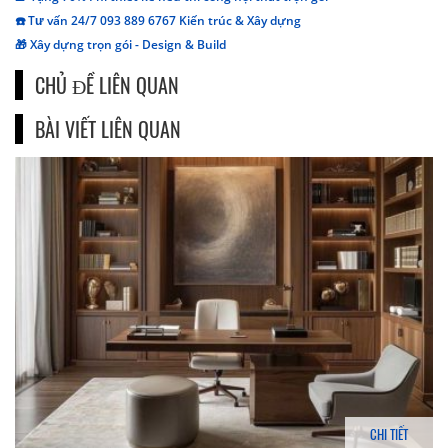
☎️ Tư vấn 24/7 093 889 6767 Kiến trúc & Xây dựng
🎁 Xây dựng trọn gói - Design & Build
CHỦ ĐỀ LIÊN QUAN
BÀI VIẾT LIÊN QUAN
CHI TIẾT