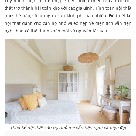
Tuy nhiên diện tích eo hẹp khiến nhiều thiết kế căn hộ nội
thất trở thành bài toán khó với các gia đình. Tính toán nội thất
như thế nào, số lượng ra sao, kinh phí bao nhiêu. Để thiết kế
nội thất dành cho căn hộ nhỏ và eo hẹp về diện tích vẫn tiện
nghi, bạn có thể tham khảo một số nguyên tắc sau.
Thiết kế nội thất căn hộ nhỏ mà vẫn tiện nghi và hiện đại