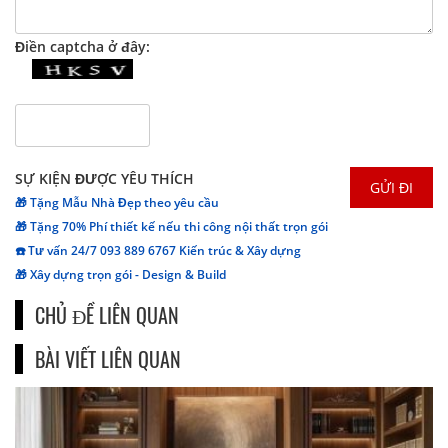
Điền captcha ở đây:
SỰ KIỆN ĐƯỢC YÊU THÍCH
🎁 Tặng Mẫu Nhà Đẹp theo yêu cầu
🎁 Tặng 70% Phí thiết kế nếu thi công nội thất trọn gói
☎️ Tư vấn 24/7 093 889 6767 Kiến trúc & Xây dựng
🎁 Xây dựng trọn gói - Design & Build
CHỦ ĐỀ LIÊN QUAN
BÀI VIẾT LIÊN QUAN