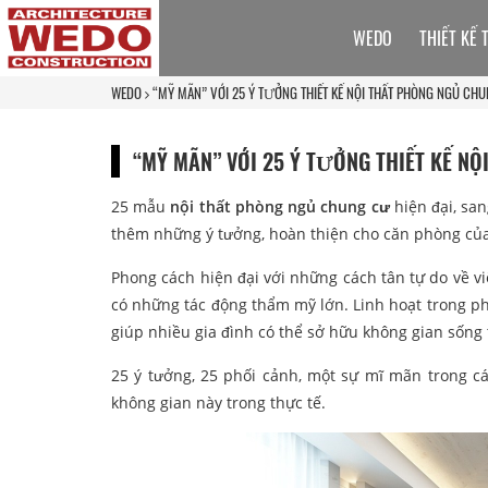
WEDO
THIẾT KẾ 
WEDO
“MỸ MÃN” VỚI 25 Ý TƯỞNG THIẾT KẾ NỘI THẤT PHÒNG NGỦ CHU
“MỸ MÃN” VỚI 25 Ý TƯỞNG THIẾT KẾ N
25 mẫu
nội thất phòng ngủ chung cư
hiện đại, sa
thêm những ý tưởng, hoàn thiện cho căn phòng của
Phong cách hiện đại với những cách tân tự do về việ
có những tác động thẩm mỹ lớn. Linh hoạt trong phươ
giúp nhiều gia đình có thể sở hữu không gian sống 
25 ý tưởng, 25 phối cảnh, một sự mĩ mãn trong c
không gian này trong thực tế.