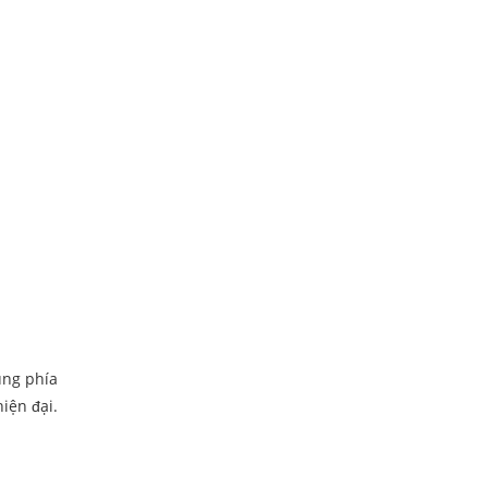
ụng phía
iện đại.