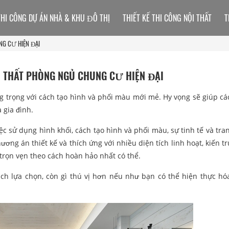
THI CÔNG DỰ ÁN NHÀ & KHU ĐÔ THỊ
THIẾT KẾ THI CÔNG NỘI THẤT
T
NG CƯ HIỆN ĐẠI
ỘI THẤT PHÒNG NGỦ CHUNG CƯ HIỆN ĐẠI
ng trọng với cách tạo hình và phối màu mới mẻ. Hy vọng sẽ giúp cá
 gia đình.
c sử dụng hình khối, cách tạo hình và phối màu, sự tinh tế và tran
ng án thiết kế và thích ứng với nhiều diện tích linh hoạt, kiến tr
trọn vẹn theo cách hoàn hảo nhất có thể.
ách lựa chọn, còn gì thú vị hơn nếu như bạn có thể hiện thực h