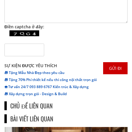
Điền captcha ở đây:
SỰ KIỆN ĐƯỢC YÊU THÍCH
🎁 Tặng Mẫu Nhà Đẹp theo yêu cầu
🎁 Tặng 70% Phí thiết kế nếu thi công nội thất trọn gói
☎️ Tư vấn 24/7 093 889 6767 Kiến trúc & Xây dựng
🎁 Xây dựng trọn gói - Design & Build
CHỦ ĐỀ LIÊN QUAN
BÀI VIẾT LIÊN QUAN