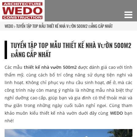
WEDO
TUYỂN TẬP TOP MẪU THIẾT KẾ NHÀ VƯỜN 500M2 ĐẲNG CẤP NHẤT
TUYỂN TẬP TOP MẪU THIẾT KẾ NHÀ VƯỜN 500M2
ĐẲNG CẤP NHẤT
Các mẫu
thiết kế nhà vườn 500m2
được đánh giá cao với tính
thẩm mỹ, cùng cách bố trí công năng sử dụng tiện nghi và
linh hoạt. Không chỉ phục vụ nhu cầu sinh hoạt, để ở, mà các
công trình này còn mang ý nghĩa là những mẫu nhà biệt thự
nghỉ dưỡng cao cấp, giúp bạn và gia đình có thể thoải mái và
thư giãn trong những ngày cuối tuần nghỉ ngơi. Cùng tham
khảo muôn kiểu thiết kế nhà vườn dưới đây cùng
WEDO
bạn
nhé!