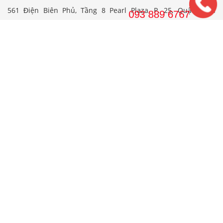
561 Điện Biên Phủ, Tầng 8 Pearl Plaza, P. 25, Quận Bình
Thạnh, Tp. HCM.
Hotline: 08 38 89 67 67
Email: wedojsc@wedo.vn
THIẾT KẾ
Nhà Cấp 4 Mái Thái
Mẫu Nhà Cấp 4 Có Gác Lửng
Nhà Cấp 4 Nông Thôn
Nhà 2 Tầng Mái Thái
Mẫu Nhà 2 Tầng Nông Thôn
Mẫu Nhà Ống Đẹp 3 Tầng
Mẫu Nhà 3 Tầng Đẹp Nhất
THI CÔNG