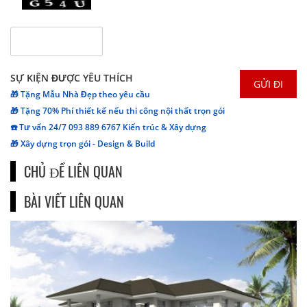
SỰ KIỆN ĐƯỢC YÊU THÍCH
🎁 Tặng Mẫu Nhà Đẹp theo yêu cầu
🎁 Tặng 70% Phí thiết kế nếu thi công nội thất trọn gói
☎️ Tư vấn 24/7 093 889 6767 Kiến trúc & Xây dựng
🎁 Xây dựng trọn gói - Design & Build
CHỦ ĐỀ LIÊN QUAN
BÀI VIẾT LIÊN QUAN