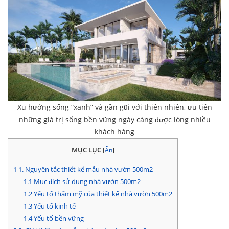
Xu hướng sống “xanh” và gần gũi với thiên nhiên, ưu tiên
những giá trị sống bền vững ngày càng được lòng nhiều
khách hàng
MỤC LỤC
[
Ẩn
]
1
1. Nguyên tắc thiết kế mẫu nhà vườn 500m2
1.1
Mục đích sử dụng nhà vườn 500m2
1.2
Yếu tố thẩm mỹ của thiết kế nhà vườn 500m2
1.3
Yếu tố kinh tế
1.4
Yếu tố bền vững