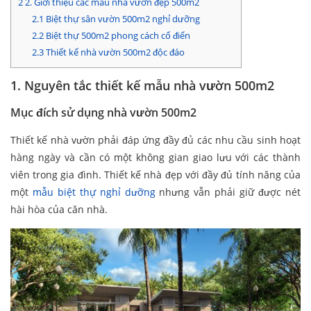
2
2. Giới thiệu các mẫu nhà vườn đẹp 500m2
2.1
Biệt thự sân vườn 500m2 nghỉ dưỡng
2.2
Biệt thự 500m2 phong cách cổ điển
2.3
Thiết kế nhà vườn 500m2 độc đáo
1. Nguyên tắc thiết kế mẫu nhà vườn 500m2
Mục đích sử dụng nhà vườn 500m2
Thiết kế nhà vườn phải đáp ứng đầy đủ các nhu cầu sinh hoạt
hàng ngày và cần có một không gian giao lưu với các thành
viên trong gia đình. Thiết kế nhà đẹp với đầy đủ tính năng của
một
mẫu biệt thự nghỉ dưỡng
nhưng vẫn phải giữ được nét
hài hòa của căn nhà.