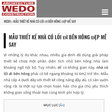
WEDO
MẪU THIẾT KẾ NHÀ CÓ LỐI ĐI BÊN HÔNG ĐẸP MÊ SAY
MẪU THIẾT KẾ NHÀ CÓ LỐI ĐI BÊN HÔNG ĐẸP MÊ
SAY
Vì những lý do khác nhau, nhiều gia đình đã dùng giải pháp
thiết kế chừa một phần diện tích nhỏ bên hông nhà làm
khoảng ngõ nội bộ. Tuy nhiên, để có không gian này,
nhà có
lối đi bên hông
phải có bề ngang khoảng từ 6m2 trở lên. Mẫu
nhà cấp 4 dưới đây với thiết kế công năng đầy đủ, có sân vườn
rộng rãi là một sự lựa chọn hoàn hảo cho gia chủ yêu thích
không gian sống thoải mái cùng kinh phí hợp lý.
MỤC LỤC
[
Ẩn
]