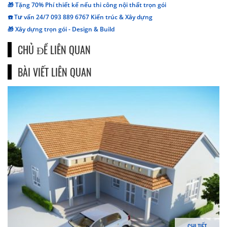
🎁 Tặng 70% Phí thiết kế nếu thi công nội thất trọn gói
☎️ Tư vấn 24/7 093 889 6767 Kiến trúc & Xây dựng
🎁 Xây dựng trọn gói - Design & Build
CHỦ ĐỀ LIÊN QUAN
BÀI VIẾT LIÊN QUAN
CHI TIẾT