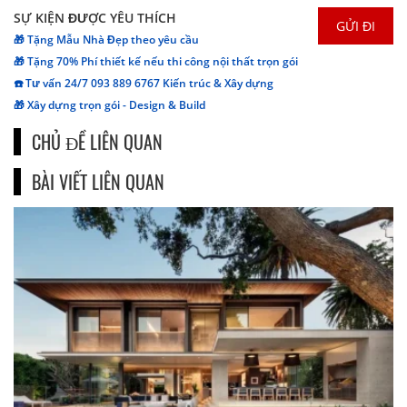
SỰ KIỆN ĐƯỢC YÊU THÍCH
🎁 Tặng Mẫu Nhà Đẹp theo yêu cầu
🎁 Tặng 70% Phí thiết kế nếu thi công nội thất trọn gói
☎️ Tư vấn 24/7 093 889 6767 Kiến trúc & Xây dựng
🎁 Xây dựng trọn gói - Design & Build
CHỦ ĐỀ LIÊN QUAN
BÀI VIẾT LIÊN QUAN