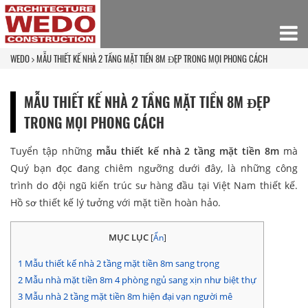
WEDO
MẪU THIẾT KẾ NHÀ 2 TẦNG MẶT TIỀN 8M ĐẸP TRONG MỌI PHONG CÁCH
MẪU THIẾT KẾ NHÀ 2 TẦNG MẶT TIỀN 8M ĐẸP
TRONG MỌI PHONG CÁCH
Tuyển tập những
mẫu thiết kế nhà 2 tầng mặt tiền 8m
mà
Quý bạn đọc đang chiêm ngưỡng dưới đây, là những công
trình do đội ngũ kiến trúc sư hàng đầu tại Việt Nam thiết kế.
Hồ sơ thiết kế lý tưởng với mặt tiền hoàn hảo.
MỤC LỤC
[
Ẩn
]
1
Mẫu thiết kế nhà 2 tầng mặt tiền 8m sang trọng
2
Mẫu nhà mặt tiền 8m 4 phòng ngủ sang xịn như biệt thự
3
Mẫu nhà 2 tầng mặt tiền 8m hiện đại vạn người mê